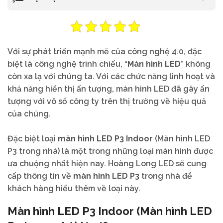
Với
sự
phát
triển
mạnh
mẽ
của
công
nghệ
4.0,
đặc
biệt
là
công
nghệ
trình
chiếu,
“
Màn
hình
LED
”
không
còn
xa
lạ
với
chúng
ta.
Với
các
chức
năng
linh
hoạt
và
khả
năng
hiển
thị
ấn
tượng,
màn
hình
LED
đã
gây
ấn
tượng
với
vô
số
công
ty
trên
thị
trường
về
hiệu
quả
của
chúng.
Đặc
biệt
loại
màn hình LED P3 Indoor
(Màn hình LED
P3 trong nhà)
là
một
trong
những
loại
màn
hình
được
ưa
chuộng
nhất
hiện
nay.
Hoàng Long LED sẽ
cung
cấp
thông
tin
về
màn
hình
LED
P3
trong
nhà
để
khách
hàng
hiểu
thêm
về
loại
này.
Màn hình LED P3 Indoor (Màn hình LED