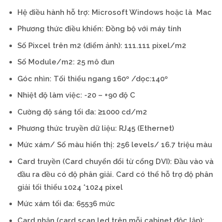
Hệ điều hành hỗ trợ: Microsoft Windows hoặc là Mac
Phương thức điều khiển: Đồng bộ với máy tính
Số Pixcel trên m2 (điểm ảnh): 111.111 pixel/m2
Số Module/m2: 25 mô đun
Góc nhìn: Tối thiểu ngang 160º /dọc:140º
Nhiệt độ làm việc: -20 – +90 độ C
Cường độ sáng tối đa: ≥1000 cd/m2
Phương thức truyền dữ liệu: RJ45 (Ethernet)
Mức xám/ Số màu hiển thị: 256 levels/ 16.7 triệu màu
Card truyền (Card chuyển đổi từ cổng DVI): Đầu vào và
đầu ra đều có độ phân giải. Card có thể hỗ trợ độ phân
giải tối thiểu 1024 *1024 pixel
Mức xám tối đa: 65536 mức
Card nhận (card scan led trên mỗi cabinet độc lập):