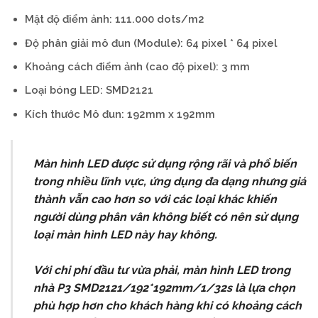
Mật độ điểm ảnh: 111.000 dots/m2
Độ phân giải mô đun (Module): 64 pixel * 64 pixel
Khoảng cách điểm ảnh (cao độ pixel): 3 mm
Loại bóng LED: SMD2121
Kích thước Mô đun: 192mm x 192mm
Màn
hình
LED
được
sử
dụng
rộng
rãi
và
phổ
biến
trong
nhiều
lĩnh
vực,
ứng
dụng
đa
dạng
nhưng
giá
thành
vẫn
cao
hơn
so
với
các
loại
khác
khiến
người
dùng
phân
vân
không
biết
có
nên
sử
dụng
loại
màn
hình
LED
này
hay
không.
Với
chi
phí
đầu
tư
vừa
phải,
màn
hình
LED
trong
nhà
P3
SMD2121/192*192mm/1/32s
là
lựa
chọn
phù
hợp
hơn
cho
khách
hàng
khi
có
khoảng
cách