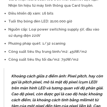
Nhận tín hiệu từ máy tính thông qua Card truyền.
Điều khiển độ xám: 16 bits
Tuổi thọ bóng đèn LED: ≥100.000 giờ
Nguồn cấp: Loại power switching supply 5V, đầu vào
sử dụng điện 220V
Phương pháp quét: 1/32 scaning
Công suất tiêu thụ trung bình/m2: 450W/m2
Công suất tiêu thụ tối đa/m2: 750W/m2
Khoảng cách giữa 2 điểm ảnh:
Pixel
pitch,
hay
còn
gọi
là
pitch
pixel,
mô
tả
mật
độ
pixel
(cụm
LED)
trên
màn
hình
LED
và
tương
quan
với
độ
phân
giải.
Cao
độ
pixel,
còn
được
gọi
là
cao
độ
hoặc
khoảng
cách
điểm,
là
khoảng
cách
tính
bằng
milimét
từ
tâm
của
một
pixel
đến
tâm
của
pixel
liền
kề.
Cao