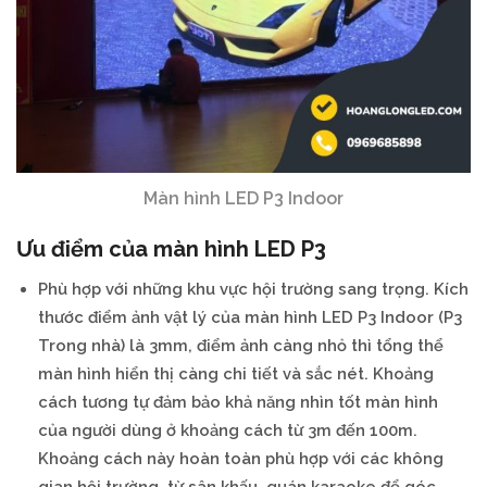
Màn hình LED P3 Indoor
Ưu điểm của màn hình LED P3
Phù
hợp
với
những
khu
vực
hội
trường
sang
trọng.
Kích
thước
điểm
ảnh
vật
lý
của
màn
hình
LED
P3
Indoor
(P3
Trong
nhà)
là
3mm,
điểm
ảnh
càng
nhỏ
thì
tổng
thể
màn
hình
hiển
thị
càng
chi
tiết
và
sắc
nét.
Khoảng
cách
tương
tự
đảm
bảo
khả
năng
nhìn
tốt
màn
hình
của
người
dùng
ở
khoảng
cách
từ
3m
đến
100m.
Khoảng
cách
này
hoàn
toàn
phù
hợp
với
các
không
gian
hội
trường,
từ
sân
khấu,
quán
karaoke
để
góc