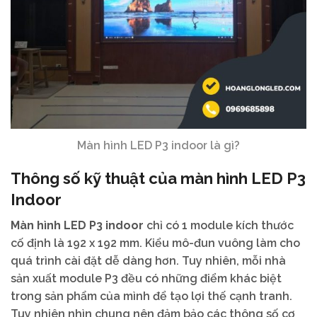
Màn hình LED P3 indoor là gì?
Thông số kỹ thuật của màn hình LED P3
Indoor
Màn
hình
LED
P3
indoor
chỉ
có
1
module
kích
thước
cố
định
là
192
x
192
mm.
Kiểu
mô-đun
vuông
làm
cho
quá
trình
cài
đặt
dễ
dàng
hơn.
Tuy
nhiên,
mỗi
nhà
sản
xuất
module
P3
đều
có
những
điểm
khác
biệt
trong
sản
phẩm
của
mình
để
tạo
lợi
thế
cạnh
tranh.
Tuy
nhiên
nhìn
chung
nên
đảm
bảo
các
thông
số
cơ