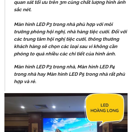
quan
sát
tối
ưu
trên
3m
cùng
chất
lượng
hình
ảnh
sắc
nét.
Màn
hình
LED
P3
trong
nhà
phù
hợp
với
môi
trường
phòng
hội
nghị,
nhà
hàng
tiệc
cưới.
Đối
với
các
trung
tâm
hội
nghị
tiệc
cưới,
thông
thường
khách
hàng
sẽ
chọn
các
loại
sau
vì
không
cần
phóng
to
quá
nhiều
các
chi
tiết
của
hình
ảnh.
Màn
hình
LED
P3
trong
nhà
,
Màn
hình
LED
P4
trong
nhà
hay
Màn
hình
LED
P5
trong
nhà
rất
phù
hợp
và
rẻ.