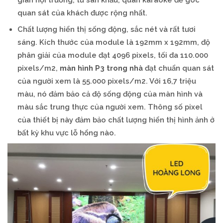
quan
sát
của
khách
được
rộng
nhất.
Chất
lượng
hiển
thị
sống
động,
sắc
nét
và
rất
tươi
sáng.
Kích
thước
của
module
là
192mm
x
192mm,
độ
phân
giải
của
module
đạt
4096
pixels,
tối
đa
110.000
pixels/m2,
màn
hình
P3
trong
nhà
đạt
chuẩn
quan
sát
của
người
xem
là
55.000
pixels/m2.
Với
16,7
triệu
màu,
nó
đảm
bảo
cả
độ
sống
động
của
màn
hình
và
màu
sắc
trung
thực
của
người
xem.
Thông
số
pixel
của
thiết
bị
này
đảm
bảo
chất
lượng
hiển
thị
hình
ảnh
ở
bất
kỳ
khu
vực
lỗ
hổng
nào.