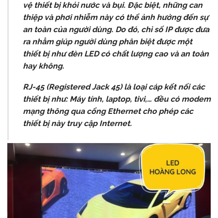
vệ
thiết
bị
khỏi
nước
và
bụi.
Đặc
biệt,
những
can
thiệp
và
phơi
nhiễm
này
có
thể
ảnh
hưởng
đến
sự
an
toàn
của
người
dùng.
Do
đó,
chỉ
số
IP
được
đưa
ra
nhằm
giúp
người
dùng
phân
biệt
được
một
thiết
bị
như
đèn
LED
có
chất
lượng
cao
và
an
toàn
hay
không.
RJ-45
(Registered
Jack
45)
là
loại
cáp
kết
nối
các
thiết
bị
như:
Máy
tính,
laptop,
tivi,…
đều
có
modem
mạng
thông
qua
cổng
Ethernet
cho
phép
các
thiết
bị
này
truy
cập
Internet.