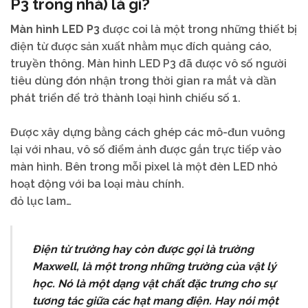
P3 trong nhà) là gì?
Màn
hình
LED
P3
được
coi
là
một
trong
những
thiết
bị
điện
từ
được
sản
xuất
nhằm
mục
đích
quảng
cáo,
truyền
thông.
Màn
hình
LED
P3
đã
được
vô
số
người
tiêu
dùng
đón
nhận
trong
thời
gian
ra
mắt
và
dần
phát
triển
để
trở
thành
loại
hình
chiếu
số
1.
Được
xây
dựng
bằng
cách
ghép
các
mô-đun
vuông
lại
với
nhau,
vô
số
điểm
ảnh
được
gắn
trực
tiếp
vào
màn
hình.
Bên
trong
mỗi
pixel
là
một
đèn
LED
nhỏ
hoạt
động
với
ba
loại
màu
chính.
đỏ
lục
lam…
Điện từ trường hay còn được gọi là trường
Maxwell, là một trong những trường của vật lý
học. Nó là một dạng vật chất đặc trưng cho sự
tương tác giữa các hạt mang điện. Hay nói một