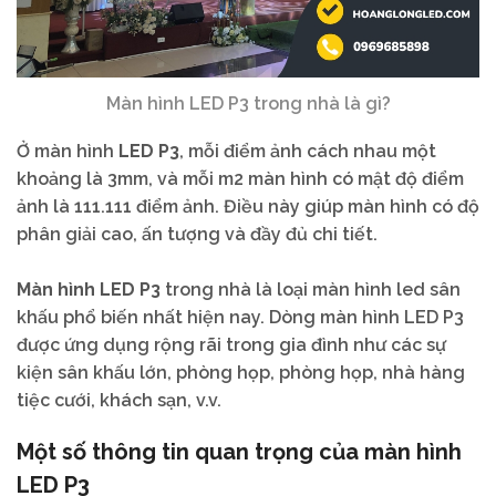
Màn hình LED P3 trong nhà là gì?
Ở
màn
hình
LED
P3
,
mỗi
điểm
ảnh
cách
nhau
một
khoảng
là
3mm,
và
mỗi
m2
màn
hình
có
mật
độ
điểm
ảnh
là
111.111
điểm
ảnh.
Điều
này
giúp
màn
hình
có
độ
phân
giải
cao,
ấn
tượng
và
đầy
đủ
chi
tiết.
Màn
hình
LED
P3
trong
nhà
là
loại
màn
hình
led
sân
khấu
phổ
biến
nhất
hiện
nay.
Dòng
màn
hình
LED
P3
được
ứng
dụng
rộng
rãi
trong
gia
đình
như
các
sự
kiện
sân
khấu
lớn,
phòng
họp,
phòng
họp,
nhà
hàng
tiệc
cưới,
khách
sạn,
v.v.
Một số thông tin quan trọng của màn hình
LED P3