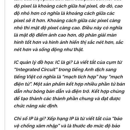
độ
pixel
là
khoảng
cách
giữa
hai
pixel,
do
đó,
cao
độ
nhỏ
hơn
có
nghĩa
là
khoảng
cách
giữa
các
pixel
sẽ
ít
hơn.
Khoảng
cách
giữa
các
pixel
càng
nhỏ
thì
mật
độ
pixel
càng
cao.
Điều
này
có
nghĩa
là
mật
độ
điểm
ảnh
cao
hơn,
độ
phân
giải
màn
hình
tốt
hơn
và
hình
ảnh
hiển
thị
sắc
nét
hơn,
sắc
nét
hơn
và
sống
động
như
thật.
IC quản lý đồ họa:
IC
là
gì?
Là
viết
tắt
của
cụm
từ
“Integrated
Circuit”
trong
tiếng
Anh
dịch
sang
tiếng
Việt
có
nghĩa
là
“mạch
tích
hợp”
hay
“mạch
điện
tử”.
Một
sản
phẩm
kết
hợp
nhiều
phần
tử
bán
dẫn
như
bóng
bán
dẫn
và
điện
trở.
Kết
hợp
chúng
để
tạo
thành
các
thành
phần
chung
và
đạt
được
chức
năng
xác
định.
Chỉ
số
IP
là
gì?
Xếp
hạng
IP
là
từ
viết
tắt
của
“bảo
vệ
chống
xâm
nhập”
và
là
thước
đo
mức
độ
bảo