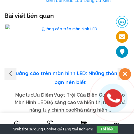
Xem bài khác của Dũng Cá Xinh
Bài viết liên quan
Quảng cáo trên màn hình LED: Những thông tin
bạn nên biết
Mục lụcƯu Điểm Vượt Trội Của Biển Quảng Cáo
Màn Hình LEDĐộ sáng cao và hiển thị rõ nétKhả
năng tùy chỉnh caoKhả năng hiển...
XEM TIẾP
Cookie
Website sử dụng
để tăng trải nghiệm!
Tôi hiểu