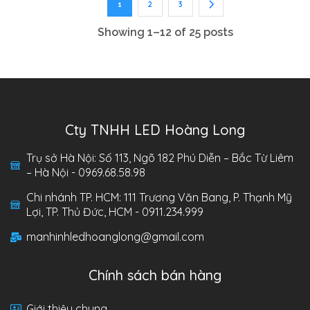
2
3
1
Showing 1–12 of 25 posts
Cty TNHH LED Hoàng Long
Trụ sở Hà Nội: Số 113, Ngõ 182 Phú Diễn – Bắc Từ Liêm
– Hà Nội - 0969.68.58.98
Chi nhánh TP. HCM: 111 Trương Văn Bang, P. Thạnh Mỹ
Lợi, TP. Thủ Đức, HCM - 0911.234.999
manhinhledhoanglong@gmail.com
Chính sách bán hàng
Giới thiệu chung