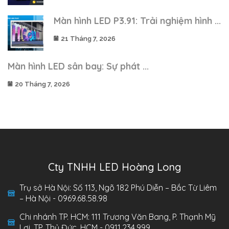
Màn hình LED P3.91: Trải nghiệm hình ...
21 Tháng 7, 2026
Màn hình LED sân bay: Sự phát ...
20 Tháng 7, 2026
Cty TNHH LED Hoàng Long
Trụ sở Hà Nội: Số 113, Ngõ 182 Phú Diễn – Bắc Từ Liêm
– Hà Nội - 0969.68.58.98
Chi nhánh TP. HCM: 111 Trương Văn Bang, P. Thạnh Mỹ
Lợi, TP. Thủ Đức, HCM - 0911.234.999