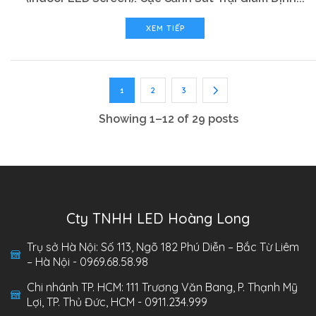
XEM TIẾP
2
3
1
Showing 1–12 of 29 posts
Cty TNHH LED Hoàng Long
Trụ sở Hà Nội: Số 113, Ngõ 182 Phú Diễn – Bắc Từ Liêm
– Hà Nội - 0969.68.58.98
Chi nhánh TP. HCM: 111 Trương Văn Bang, P. Thạnh Mỹ
Lợi, TP. Thủ Đức, HCM - 0911.234.999