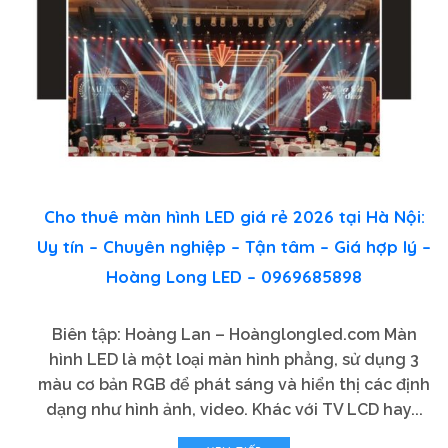
Cho thuê màn hình LED giá rẻ 2026 tại Hà Nội:
Uy tín – Chuyên nghiệp – Tận tâm – Giá hợp lý –
Hoàng Long LED – 0969685898
Biên tập: Hoàng Lan – Hoànglongled.com Màn
hình LED là một loại màn hình phẳng, sử dụng 3
màu cơ bản RGB để phát sáng và hiển thị các định
dạng như hình ảnh, video. Khác với TV LCD hay...