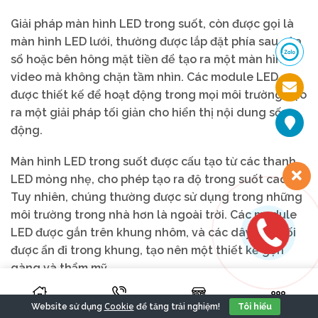
Giải pháp màn hình LED trong suốt, còn được gọi là
màn hình LED lưới, thường được lắp đặt phía sau cửa
sổ hoặc bên hông mặt tiền để tạo ra một màn hình
video mà không chặn tầm nhìn. Các module LED
được thiết kế để hoạt động trong mọi môi trường, tạo
ra một giải pháp tối giản cho hiển thị nội dung sống
động.
Màn hình LED trong suốt được cấu tạo từ các thanh
LED mỏng nhẹ, cho phép tạo ra độ trong suốt cao.
Tuy nhiên, chúng thường được sử dụng trong những
môi trường trong nhà hơn là ngoài trời. Các module
LED được gắn trên khung nhôm, và các dây dẫn nối
được ẩn đi trong khung, tạo nên một thiết kế gọn
gàng và thẩm mỹ.
Màn hình LED trong suốt mang lại nhiều lợi ích, bao
Cookie
Website sử dụng
để tăng trải nghiệm!
Tôi hiểu
gồm khả năng tạo cảm giác tăng cường độ sâu và