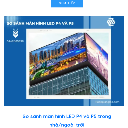
XEM TIẾP
So sánh màn hình LED P4 và P5 trong
nhà/ngoài trời