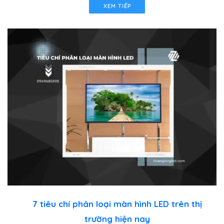
XEM TIẾP
7 tiêu chí phân loại màn hình LED trên thị
trường hiện nay