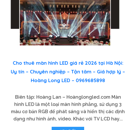
Cho thuê màn hình LED giá rẻ 2026 tại Hà Nội:
Uy tín – Chuyên nghiệp – Tận tâm – Giá hợp lý –
Hoàng Long LED – 0969685898
Biên tập: Hoàng Lan – Hoànglongled.com Màn
hình LED là một loại màn hình phẳng, sử dụng 3
màu cơ bản RGB để phát sáng và hiển thị các định
dạng như hình ảnh, video. Khác với TV LCD hay...