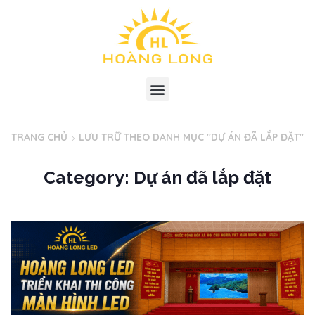
TRANG CHỦ
LƯU TRỮ THEO DANH MỤC "DỰ ÁN ĐÃ LẮP ĐẶT"
Category: Dự án đã lắp đặt