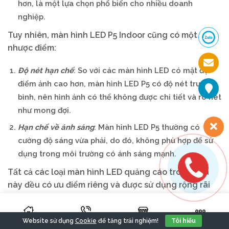
hơn, là một lựa chọn phổ biến cho nhiều doanh
nghiệp.
Tuy nhiên, màn hình LED P5 Indoor cũng có một số
nhược điểm:
Độ nét hạn chế
: So với các màn hình LED có mật độ
điểm ảnh cao hơn, màn hình LED P5 có độ nét trung
bình, nên hình ảnh có thể không được chi tiết và rõ nét
như mong đợi.
Hạn chế về ánh sáng
: Màn hình LED P5 thường có
cường độ sáng vừa phải, do đó, không phù hợp để sử
dụng trong môi trường có ánh sáng mạnh.
Tất cả các loại màn hình LED quảng cáo trong nhà
này đều có ưu điểm riêng và được sử dụng rộng rãi
trong việc truyền tải thông điệp và quảng cáo hiệu
quả trong nhà.
Cookie
Website sử dụng
để tăng trải nghiệm!
Tôi hiểu