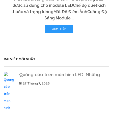
được sử dụng cho module LEDChế độ quétKích
thước và trọng lượngMật Độ Điểm ẢnhCường Độ
Sáng Module...
XEM TIẾP
BÀI VIẾT MỚI NHẤT
Quảng cáo trên màn hình LED: Những ...
27 Tháng 7, 2026