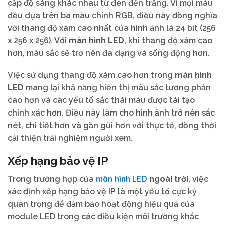
cấp độ sáng khác nhau từ đen đến trắng. Vì mọi màu
đều dựa trên ba màu chính RGB, điều này đồng nghĩa
với thang độ xám cao nhất của hình ảnh là 24 bit (256
x 256 x 256). Với
màn hình LED
, khi thang độ xám cao
hơn, màu sắc sẽ trở nên đa dạng và sống động hơn.
Việc sử dụng thang độ xám cao hơn trong
màn hình
LED
mang lại khả năng hiển thị màu sắc tương phản
cao hơn và các yếu tố sắc thái màu được tái tạo
chính xác hơn. Điều này làm cho hình ảnh trở nên sắc
nét, chi tiết hơn và gần gũi hơn với thực tế, đồng thời
cải thiện trải nghiệm người xem.
Xếp hạng bảo vệ IP
màn hình LED
Trong trường hợp của
ngoài trời
, việc
xác định xếp hạng bảo vệ IP là một yếu tố cực kỳ
quan trọng để đảm bảo hoạt động hiệu quả của
module LED trong các điều kiện môi trường khắc