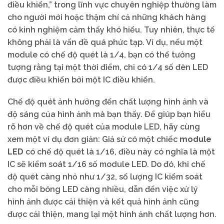
điều khiển,” trong lĩnh vực chuyên nghiệp thường làm
cho người mới hoặc thậm chí cả những khách hàng
có kinh nghiệm cảm thấy khó hiểu. Tuy nhiên, thực tế
không phải là vấn đề quá phức tạp. Ví dụ, nếu một
module có chế độ quét là 1/4, bạn có thể tưởng
tượng rằng tại một thời điểm, chỉ có 1/4 số đèn LED
được điều khiển bởi một IC điều khiển.
Chế độ quét ảnh hưởng đến chất lượng hình ảnh và
độ sáng của hình ảnh mà bạn thấy. Để giúp bạn hiểu
rõ hơn về chế độ quét của module LED, hãy cùng
xem một ví dụ đơn giản: Giả sử có một chiếc
module
LED
có chế độ quét là 1/16, điều này có nghĩa là một
IC sẽ kiểm soát 1/16 số module LED. Do đó, khi chế
độ quét càng nhỏ như 1/32, số lượng IC kiểm soát
cho mỗi bóng LED càng nhiều, dẫn đến việc xử lý
hình ảnh được cải thiện và kết quả hình ảnh cũng
được cải thiện, mang lại một hình ảnh chất lượng hơn.