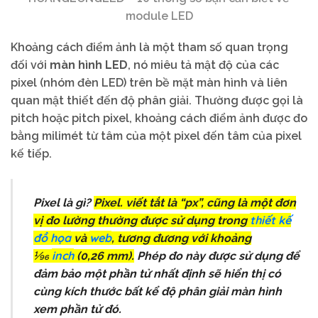
module LED
Khoảng cách điểm ảnh là một tham số quan trọng
đối với
màn hình LED
, nó miêu tả mật độ của các
pixel (nhóm đèn LED) trên bề mặt màn hình và liên
quan mật thiết đến độ phân giải. Thường được gọi là
pitch hoặc pitch pixel, khoảng cách điểm ảnh được đo
bằng milimét từ tâm của một pixel đến tâm của pixel
kế tiếp.
Pixel là gì?
Pixel. viết tắt là “px”, cũng là một đơn
thiết kế
vị đo lường thường được sử dụng trong
đồ họa
web
và
, tương đương với khoảng
inch
1⁄96
(0,26 mm).
Phép đo này được sử dụng để
đảm bảo một phần tử nhất định sẽ hiển thị có
cùng kích thước bất kể độ phân giải màn hình
xem phần tử đó.