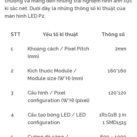
chuộng và mang đến những trải nghiệm hình ảnh cực
kì sắc nét. Dưới đây là những thông số kĩ thuật của
màn hình LED P2.
STT
Yếu tố kĩ thuật
Thông số
1
Khoảng cách / Pixel Pitch
2mm
(mm)
2
Kích thước Module /
160*160
Module size (W*H) (mm)
3
Cấu hình / Pixel
120*120
configuration (W*H) (pixel)
4
Cấu tạo bóng LED / LED
1R1G1B 3 in
configuration
1 SMD1515
5
Cường độ sáng /
600 – 1000