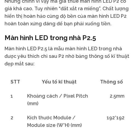
Nhưng chính vì vậy mà giá thuê màn hình LED P2 có
giá khá cao. Tuy nhiên “đắt xắt ra miếng”. Chất lượng
hiển thị hoàn hảo cùng độ bền của màn hình LED P2
hoàn toàn xứng đáng để bạn phải xuống tiền.
Màn hình LED trong nhà P2.5
Màn hình LED P2.5 là mẫu màn hình LED trong nhà
được yêu thích chỉ sau P2 nhờ bảng thông số kĩ thuật
đẹp mắt sau:
STT
Yếu tố kĩ thuật
Thông số
1
Khoảng cách / Pixel Pitch
2.5mm
(mm)
2
Kích thước Module /
192*192
Module size (W*H) (mm)