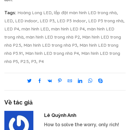
Hoàng Long LED
lắp đặt màn hình LED trong nhà
Tags:
,
,
LED
LED indoor
LED P3
LED P3 Indoor
LED P3 trong nhà
,
,
,
,
,
LED P4
màn hình LED
màn hình LED P4
màn hình LED
,
,
,
trong nhà
màn hình LED trong nhà P2
Màn hình LED trong
,
,
nhà P2.5
Màn hình LED trong nhà P3
Màn hình LED trong
,
,
nhà P3.91
Màn hình LED trong nhà P4
Màn hình LED trong
,
,
nhà P5
P2.5
P3
P4
,
,
,
Về tác giả
Lê Quỳnh Anh
How to solve the worry, only rich!