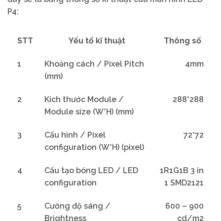
P4:
STT
Yếu tố kĩ thuật
Thông số
1
Khoảng cách / Pixel Pitch
4mm
(mm)
2
Kích thước Module /
288*288
Module size (W*H) (mm)
3
Cấu hình / Pixel
72*72
configuration (W*H) (pixel)
4
Cấu tạo bóng LED / LED
1R1G1B 3 in
configuration
1 SMD2121
5
Cường độ sáng /
600 – 900
Brightness
cd/m2