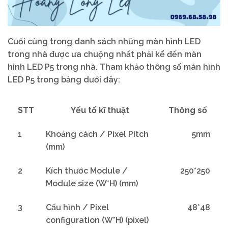
Cuối cùng trong danh sách những màn hình LED
trong nhà được ưa chuộng nhất phải kể đến màn
hình LED P5 trong nhà. Tham khảo thông số màn hình
LED P5 trong bảng dưới đây:
STT
Yếu tố kĩ thuật
Thông số
1
Khoảng cách / Pixel Pitch
5mm
(mm)
2
Kích thước Module /
250*250
Module size (W*H) (mm)
3
Cấu hình / Pixel
48*48
configuration (W*H) (pixel)