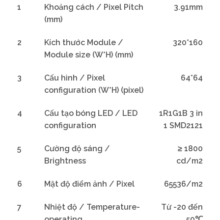
1
Khoảng cách / Pixel Pitch
3.91mm
(mm)
2
Kích thước Module /
320*160
Module size (W*H) (mm)
3
Cấu hình / Pixel
64*64
configuration (W*H) (pixel)
4
Cấu tạo bóng LED / LED
1R1G1B 3 in
configuration
1 SMD2121
5
Cường độ sáng /
≥ 1800
Brightness
cd/m2
6
Mật độ điểm ảnh / Pixel
65536/m2
7
Nhiệt độ / Temperature-
Từ -20 đến
operating
50℃