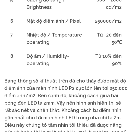
Brightness
cd/m2
6
Mật độ điểm ảnh / Pixel
250000/m2
7
Nhiệt độ / Temperature-
Từ -20 đến
operating
50℃
8
Độ ẩm / Humidity-
Từ 10% đến
operating
90%
Bảng thông số kĩ thuật trên đã cho thấy được mật độ
điểm ảnh của màn hình LED P2 cực lớn lên tới 250.000
điểm ảnh/m2. Bên cạnh đó, khoảng cách giữa hai
bóng đèn LED là 2mm. Vậy nên hình ảnh hiển thị sẽ
rất sắc nét và chân thật. Khoảng cách từ điểm nhìn
gần nhất cho tới màn hình LED trong nhà chỉ là 2m.
Điều này chứng tỏ tầm nhìn tối thiểu đã được nâng