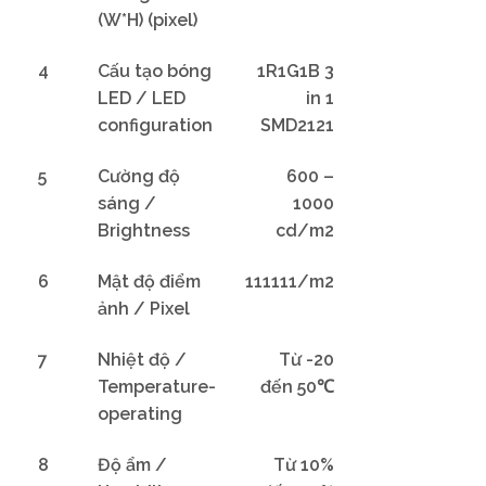
(W*H) (pixel)
4
Cấu tạo bóng
1R1G1B 3
LED / LED
in 1
configuration
SMD2121
5
Cường độ
600 –
sáng /
1000
Brightness
cd/m2
6
Mật độ điểm
111111/m2
ảnh / Pixel
7
Nhiệt độ /
Từ -20
Temperature-
đến 50℃
operating
8
Độ ẩm /
Từ 10%