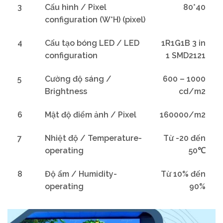
3
Cấu hình / Pixel
80*40
configuration (W*H) (pixel)
4
Cấu tạo bóng LED / LED
1R1G1B 3 in
configuration
1 SMD2121
5
Cường độ sáng /
600 – 1000
Brightness
cd/m2
6
Mật độ điểm ảnh / Pixel
160000/m2
7
Nhiệt độ / Temperature-
Từ -20 đến
operating
50℃
8
Độ ẩm / Humidity-
Từ 10% đến
operating
90%