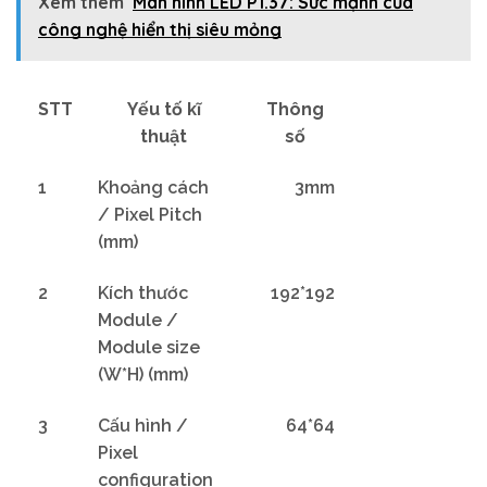
Xem thêm
Màn hình LED P1.37: Sức mạnh của
công nghệ hiển thị siêu mỏng
STT
Yếu tố kĩ
Thông
thuật
số
1
Khoảng cách
3mm
/ Pixel Pitch
(mm)
2
Kích thước
192*192
Module /
Module size
(W*H) (mm)
3
Cấu hình /
64*64
Pixel
configuration