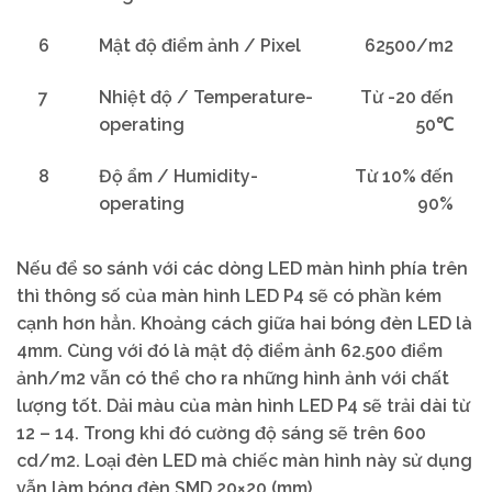
6
Mật độ điểm ảnh / Pixel
62500/m2
7
Nhiệt độ / Temperature-
Từ -20 đến
operating
50℃
8
Độ ẩm / Humidity-
Từ 10% đến
operating
90%
Nếu để so sánh với các dòng LED màn hình phía trên
thì thông số của màn hình LED P4 sẽ có phần kém
cạnh hơn hẳn. Khoảng cách giữa hai bóng đèn LED là
4mm. Cùng với đó là mật độ điểm ảnh 62.500 điểm
ảnh/m2 vẫn có thể cho ra những hình ảnh với chất
lượng tốt. Dải màu của màn hình LED P4 sẽ trải dài từ
12 – 14. Trong khi đó cường độ sáng sẽ trên 600
cd/m2. Loại đèn LED mà chiếc màn hình này sử dụng
vẫn làm bóng đèn SMD 20×20 (mm).