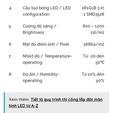
4
Cấu tạo bóng LED / LED
1R1G1B 3 in
configuration
1 SMD3528
5
Cường độ sáng /
800 – 1200
Brightness
cd/m2
6
Mật độ điểm ảnh / Pixel
36864/m2
7
Nhiệt độ / Temperature-
Từ -20 đến
operating
50℃
8
Độ ẩm / Humidity-
Từ 10% đến
operating
90%
Xem thêm
Tiết lộ quy trình thi công lắp đặt màn
hình LED từ A-Z