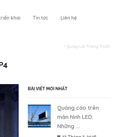
riển khai
Tin tức
Liên hệ
Quay Lại Trang Trước
P4
BÀI VIẾT MỚI NHẤT
Quảng cáo trên
màn hình LED:
Những ...