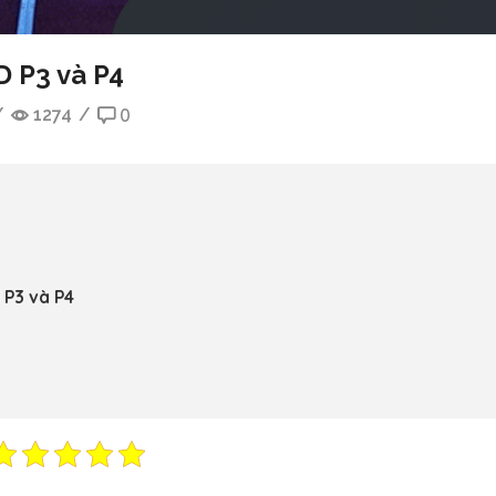
D P3 và P4
/
1274
/
0
 P3 và P4