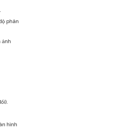
.
 độ phân
h ảnh
i).
àn hình