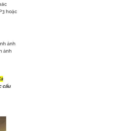
hác
 P3 hoặc
ình ảnh
h ảnh
là
c cấu