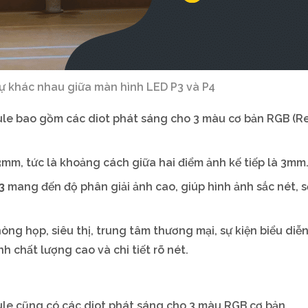
khác nhau giữa màn hình LED P3 và P4
le bao gồm các diot phát sáng cho 3 màu cơ bản RGB (R
3mm, tức là khoảng cách giữa hai điểm ảnh kế tiếp là 3mm
3
mang đến độ phân giải ảnh cao, giúp hình ảnh sắc nét, 
òng họp, siêu thị, trung tâm thương mại, sự kiện biểu diễ
nh chất lượng cao và chi tiết rõ nét.
le cũng có các diot phát sáng cho 3 màu RGB cơ bản.