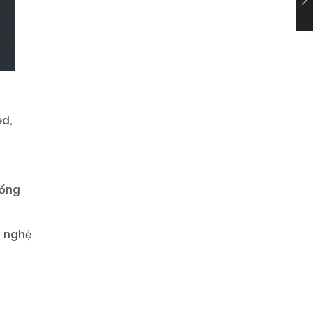
ed,
.
sống
n nghệ