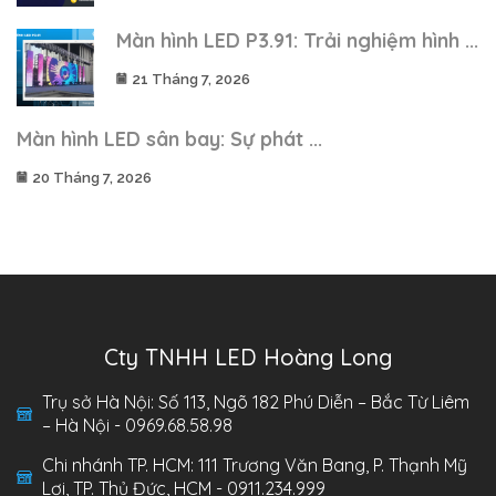
Màn hình LED P3.91: Trải nghiệm hình ...
21 Tháng 7, 2026
Màn hình LED sân bay: Sự phát ...
20 Tháng 7, 2026
Cty TNHH LED Hoàng Long
Trụ sở Hà Nội: Số 113, Ngõ 182 Phú Diễn – Bắc Từ Liêm
– Hà Nội - 0969.68.58.98
Chi nhánh TP. HCM: 111 Trương Văn Bang, P. Thạnh Mỹ
Lợi, TP. Thủ Đức, HCM - 0911.234.999