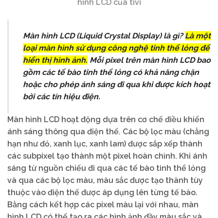
hình LCD của tivi
Màn hình LCD (Liquid Crystal Display) là gì?
Là một
loại màn hình sử dụng công nghệ tinh thể lỏng để
hiển thị hình ảnh.
Mỗi pixel trên màn hình LCD bao
gồm các tế bào tinh thể lỏng có khả năng chặn
hoặc cho phép ánh sáng đi qua khi được kích hoạt
bởi các tín hiệu điện.
Màn hình LCD hoạt động dựa trên cơ chế điều khiển
ánh sáng thông qua điện thế. Các bộ lọc màu (chẳng
hạn như đỏ, xanh lục, xanh lam) được sắp xếp thành
các subpixel tạo thành một pixel hoàn chỉnh. Khi ánh
sáng từ nguồn chiếu đi qua các tế bào tinh thể lỏng
và qua các bộ lọc màu, màu sắc được tạo thành tùy
thuộc vào điện thế được áp dụng lên từng tế bào.
Bằng cách kết hợp các pixel màu lại với nhau, màn
hình LCD có thể tạo ra các hình ảnh đầy màu sắc và