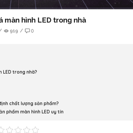
iá màn hình LED trong nhà
/
919
/
0
h LED trong nhà?
 định chất lượng sản phẩm?
ản phẩm màn hình LED uy tín