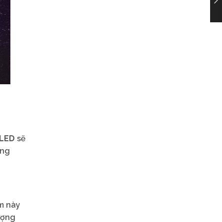
 LED
sẽ
ong
ệm này
ượng