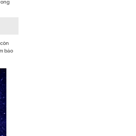
rong
 còn
ảm bảo