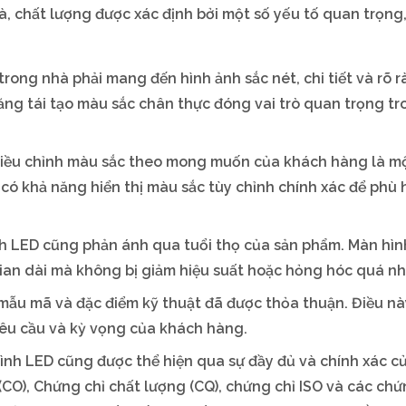
, chất lượng được xác định bởi một số yếu tố quan trọng
rong nhà phải mang đến hình ảnh sắc nét, chi tiết và rõ r
ăng tái tạo màu sắc chân thực đóng vai trò quan trọng tr
 điều chỉnh màu sắc theo mong muốn của khách hàng là m
có khả năng hiển thị màu sắc tùy chỉnh chính xác để phù 
h LED cũng phản ánh qua tuổi thọ của sản phẩm. Màn hìn
gian dài mà không bị giảm hiệu suất hoặc hỏng hóc quá n
mẫu mã và đặc điểm kỹ thuật đã được thỏa thuận. Điều n
êu cầu và kỳ vọng của khách hàng.
nh LED cũng được thể hiện qua sự đầy đủ và chính xác c
(CO), Chứng chỉ chất lượng (CQ), chứng chỉ ISO và các chứ