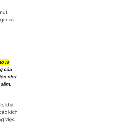
 một
giá cả
ạo ra
g của
iện như
 sắm,
c, khả
các kích
ng việc