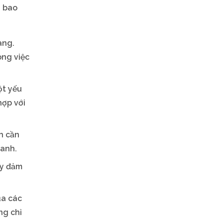
, bao
àng.
ong việc
ột yếu
hợp với
h cần
hanh.
ày đảm
ủa các
ng chỉ