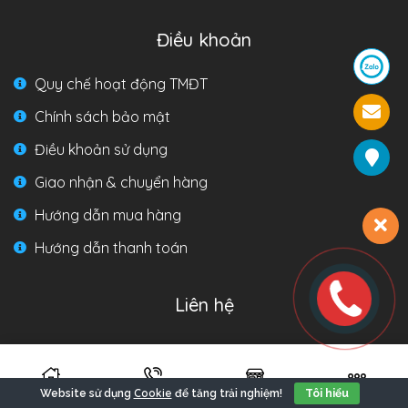
Điều khoản
Quy chế hoạt động TMĐT
Chính sách bảo mật
Điều khoản sử dụng
Giao nhận & chuyển hàng
Hướng dẫn mua hàng
Hướng dẫn thanh toán
Liên hệ
Hotline:
Miền Bắc: 0969.68.58.98
Cookie
Website sử dụng
để tăng trải nghiệm!
Tôi hiểu