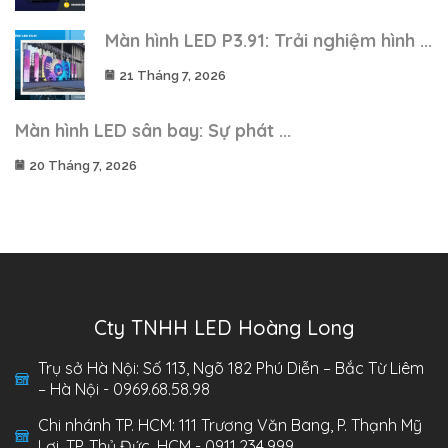
Màn hình LED P3.91: Trải nghiệm hình ...
21 Tháng 7, 2026
Màn hình LED sân bay: Sự phát ...
20 Tháng 7, 2026
Cty TNHH LED Hoàng Long
Trụ sở Hà Nội: Số 113, Ngõ 182 Phú Diễn – Bắc Từ Liêm
– Hà Nội - 0969.68.58.98
Chi nhánh TP. HCM: 111 Trương Văn Bang, P. Thạnh Mỹ
Lợi, TP. Thủ Đức, HCM - 0911.234.999