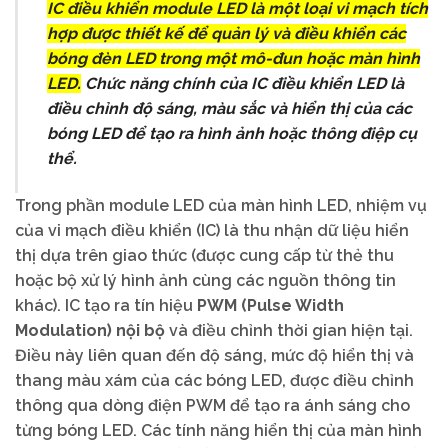
IC điều khiển module LED là một loại vi mạch tích
hợp được thiết kế để quản lý và điều khiển các
bóng đèn LED trong một mô-đun hoặc màn hình
LED.
Chức năng chính của IC điều khiển LED là
điều chỉnh độ sáng, màu sắc và hiển thị của các
bóng LED để tạo ra hình ảnh hoặc thông điệp cụ
thể.
Trong phần module LED của màn hình LED, nhiệm vụ
của vi mạch điều khiển (IC) là thu nhận dữ liệu hiển
thị dựa trên giao thức (được cung cấp từ thẻ thu
hoặc bộ xử lý hình ảnh cùng các nguồn thông tin
khác). IC tạo ra tín hiệu
PWM (Pulse Width
Modulation)
nội bộ
và điều chỉnh thời gian hiện tại.
Điều này liên quan đến độ sáng, mức độ hiển thị và
thang màu xám của các bóng LED, được điều chỉnh
thông qua dòng điện PWM để tạo ra ánh sáng cho
từng bóng LED. Các tính năng hiển thị của màn hình