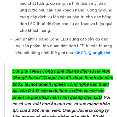
bảo chất lượng, độ sáng và tính thẩm mỹ, đáp
ứng được nhu cầu của khách hàng. Công ty cũng
cung cấp dịch vụ lắp đặt và bảo trì cho các bảng
đèn LED thuê để đảm bảo sự an toàn và hiệu quả
cho khách hàng.
Sản phẩm:
Hoàng Long LED cung cấp đầy đủ các
loại sản phẩm liên quan đến đèn LED từ các thương
GKGD
Qiangli
Uni
hiệu nổi tiếng nhất thế giới như:
,
,
Công ty TNHH Công nghệ Quang điện tử Hạ Môn
Qiangli Jucai (“Qiangli Jucai”), được thành lập năm
2004, là một doanh nghiệp công nghệ cao tham
gia vào R & D, sản xuất, bán và dịch vụ các sản
phẩm và giải pháp màn hình quang điện LED.
Với
cơ sở sản xuất hơn 80.000 m2 và sức mạnh nhân
lực của 2.000 nhân viên, Qiangli Jucai là công ty
tiên phong về các sản phẩm màn hình LED đủ