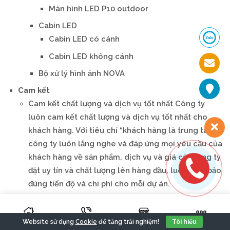
Màn hình LED P10 outdoor
Cabin LED
Cabin LED có cánh
Cabin LED không cánh
Bộ xử lý hình ảnh NOVA
Cam kết
Cam kết chất lượng và dịch vụ tốt nhất Công ty
luôn cam kết chất lượng và dịch vụ tốt nhất cho
khách hàng. Với tiêu chí “khách hàng là trung tâm”,
công ty luôn lắng nghe và đáp ứng mọi yêu cầu của
khách hàng về sản phẩm, dịch vụ và giá cả. Công ty
đặt uy tín và chất lượng lên hàng đầu, luôn đảm bảo
đúng tiến độ và chi phí cho mỗi dự án.
Tầm nhìn và sứ mệnh
Tầm nhìn và sứ mệnh của công ty Tầm nhìn của
Cookie
Website sử dụng
để tăng trải nghiệm!
Tôi hiểu
công ty là trở thành một trong những công ty hàng