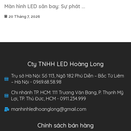
Màn hình LED sân bay: Sự phát ...
20 Tháng 7, 2026
Cty TNHH LED Hoàng Long
Trụ sở Hà Nội: Số 113, Ngõ 182 Phú Diễn – Bắc Từ Liêm
– Hà Nội - 0969.68.58.98
Chi nhánh TP. HCM: 111 Trương Văn Bang, P. Thạnh Mỹ
Lợi, TP. Thủ Đức, HCM - 0911.234.999
manhinhledhoanglong@gmail.com
Chính sách bán hàng