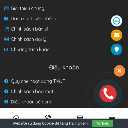
Giới thiệu chung
Danh sách sản phẩm
Chính sách bán sỉ
Chính sách đại lý
Chương trình khác
Điều khoản
Quy chế hoạt động TMĐT
Chính sách bảo mật
Điều khoản sử dụng
Giao nhận & chuyển hàng
Hướng dẫn mua hàng
Cookie
Website sử dụng
để tăng trải nghiệm!
Tôi hiểu