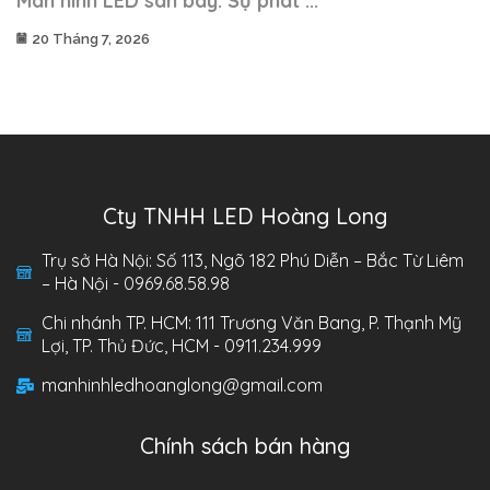
Màn hình LED sân bay: Sự phát ...
20 Tháng 7, 2026
Cty TNHH LED Hoàng Long
Trụ sở Hà Nội: Số 113, Ngõ 182 Phú Diễn – Bắc Từ Liêm
– Hà Nội - 0969.68.58.98
Chi nhánh TP. HCM: 111 Trương Văn Bang, P. Thạnh Mỹ
Lợi, TP. Thủ Đức, HCM - 0911.234.999
manhinhledhoanglong@gmail.com
Chính sách bán hàng