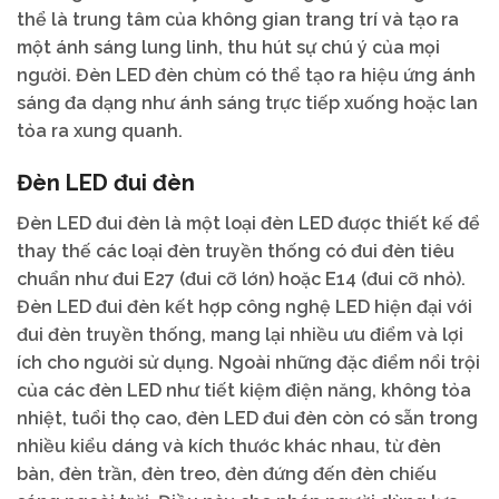
thể là trung tâm của không gian trang trí và tạo ra
một ánh sáng lung linh, thu hút sự chú ý của mọi
người. Đèn LED đèn chùm có thể tạo ra hiệu ứng ánh
sáng đa dạng như ánh sáng trực tiếp xuống hoặc lan
tỏa ra xung quanh.
Đèn LED đui đèn
Đèn LED đui đèn là một loại đèn LED được thiết kế để
thay thế các loại đèn truyền thống có đui đèn tiêu
chuẩn như đui E27 (đui cỡ lớn) hoặc E14 (đui cỡ nhỏ).
Đèn LED đui đèn kết hợp công nghệ LED hiện đại với
đui đèn truyền thống, mang lại nhiều ưu điểm và lợi
ích cho người sử dụng. Ngoài những đặc điểm nổi trội
của các đèn LED như tiết kiệm điện năng, không tỏa
nhiệt, tuổi thọ cao, đèn LED đui đèn còn có sẵn trong
nhiều kiểu dáng và kích thước khác nhau, từ đèn
bàn, đèn trần, đèn treo, đèn đứng đến đèn chiếu