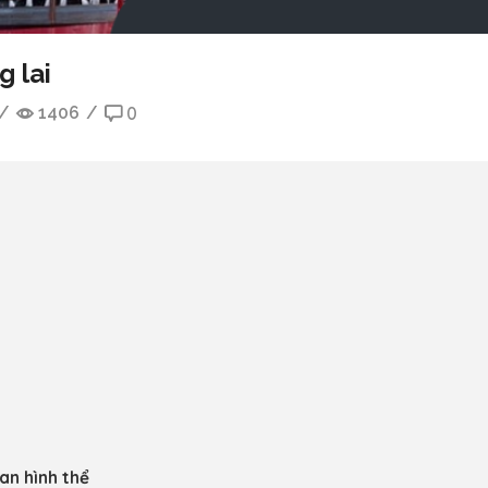
g lai
/
1406
/
0
an hình thể