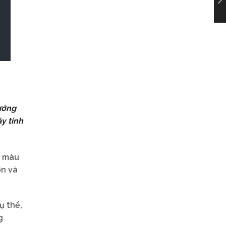
ướng
y tính
à màu
ơn và
ụ thể,
g