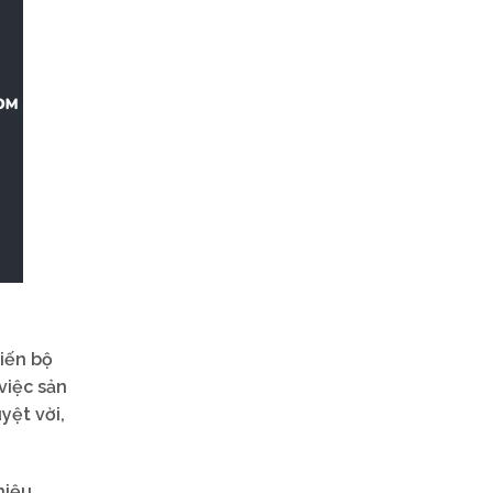
iến bộ
việc sản
yệt vời,
hiệu