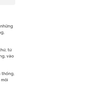
ế những
ng,
hứ, từ
ng, vào
n thống,
 môi