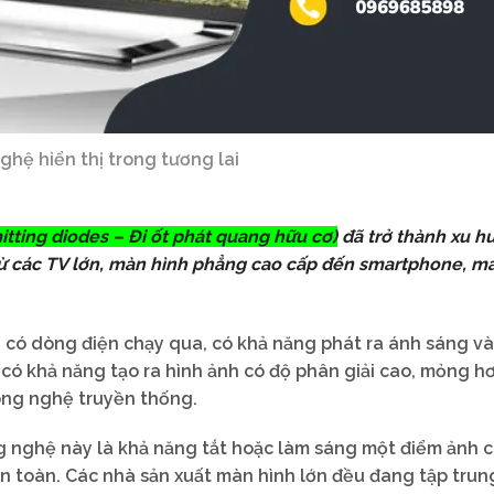
ghệ hiển thị trong tương lai
itting diodes – Đi ốt phát quang hữu cơ)
đã trở thành xu h
từ các TV lớn, màn hình phẳng cao cấp đến smartphone, má
hi có dòng điện chạy qua, có khả năng phát ra ánh sáng v
 có khả năng tạo ra hình ảnh có độ phân giải cao, mỏng h
ông nghệ truyền thống.
 nghệ này là khả năng tắt hoặc làm sáng một điểm ảnh c
n toàn. Các nhà sản xuất màn hình lớn đều đang tập trun