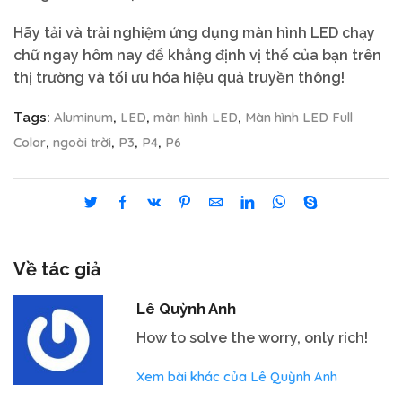
Hãy tải và trải nghiệm ứng dụng màn hình LED chạy
chữ ngay hôm nay để khẳng định vị thế của bạn trên
thị trường và tối ưu hóa hiệu quả truyền thông!
Aluminum
LED
màn hình LED
Màn hình LED Full
Tags:
,
,
,
Color
ngoài trời
P3
P4
P6
,
,
,
,
Về tác giả
Lê Quỳnh Anh
How to solve the worry, only rich!
Xem bài khác của Lê Quỳnh Anh