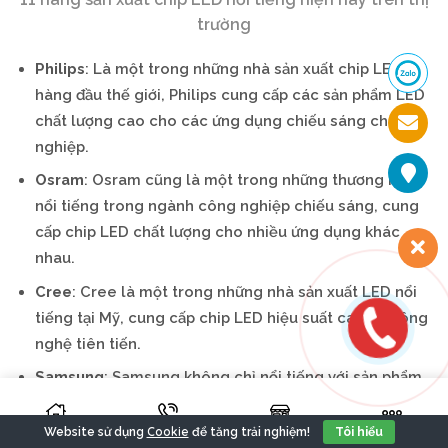
trường
Philips
: Là một trong những nhà sản xuất chip LED
hàng đầu thế giới, Philips cung cấp các sản phẩm LED
chất lượng cao cho các ứng dụng chiếu sáng chuyên
nghiệp.
Osram
: Osram cũng là một trong những thương hiệu
nổi tiếng trong ngành công nghiệp chiếu sáng, cung
cấp chip LED chất lượng cho nhiều ứng dụng khác
nhau.
Cree
: Cree là một trong những nhà sản xuất LED nổi
tiếng tại Mỹ, cung cấp chip LED hiệu suất cao và công
nghệ tiên tiến.
Samsung
: Samsung không chỉ nổi tiếng với sản phẩm
điện tử mà còn cung cấp chip LED cho nhiều thiết bị
chiếu sáng và điện tử tiêu dùng.
Cookie
Website sử dụng
để tăng trải nghiệm!
Tôi hiểu