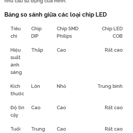
nhu cầu sử dụng của mình.
Bảng so sánh giữa các loại chip LED
Tiêu
Chip
Chip SMD
Chip LED
chí
DIP
Philips
COB
Hiệu
Thấp
Cao
Rất cao
suất
ánh
sáng
Kích
Lớn
Nhỏ
Trung bình
thước
Độ tin
Cao
Cao
Rất cao
cậy
Tuổi
Trung
Cao
Rất cao