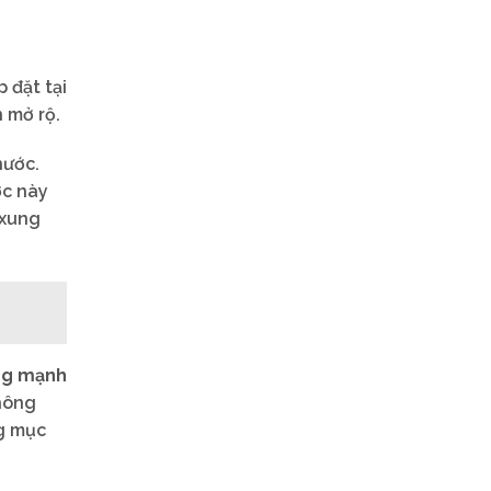
 đặt tại
 mở rộ.
hước.
ớc này
 xung
ợng mạnh
hông
ng mục