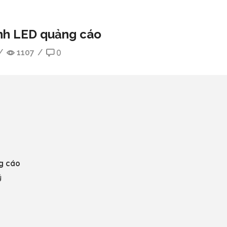
ình LED quảng cáo
/
1107
/
0
ng cáo
ý