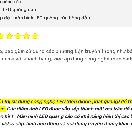
m quảng cáo
nh LED quảng cáo
lắp đặt màn hình LED quảng cáo hàng đầu
o, bao gồm sử dụng các phương tiện truyền thông như bá
mạnh mẽ với khách hàng, việc áp dụng công nghệ
màn hìn
ển thị sử dụng công nghệ LED (đèn diode phát quang) để tr
áo.
Các điểm ảnh LED được sắp xếp thành một ma trận để t
n hình. Màn hình LED quảng cáo có khả năng hiển thị các l
 video clip, hình ảnh động và nội dung truyền thông khác 