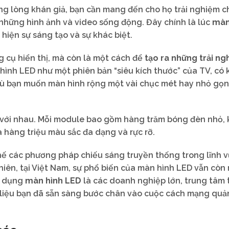
ong lòng khán giả, bạn cần mang đến cho họ trải nghiệm 
những hình ảnh và video sống động. Đây chính là lúc
màn
hiện sự sáng tạo và sự khác biệt.
 cụ hiển thị, mà còn là một cách để
tạo ra những trải n
hình LED như một phiên bản “siêu kích thước” của TV, có 
ù bạn muốn màn hình rộng một vài chục mét hay nhỏ gọn
 với nhau. Mỗi module bao gồm hàng trăm bóng đèn nhỏ, 
a hàng triệu màu sắc đa dạng và rực rỡ.
hế các phương pháp chiếu sáng truyền thống trong lĩnh 
hiên, tại Việt Nam, sự phổ biến của màn hình LED vẫn còn
ử dụng
màn hình LED
là các doanh nghiệp lớn, trung tâm
, liệu bạn đã sẵn sàng bước chân vào cuộc cách mạng qu