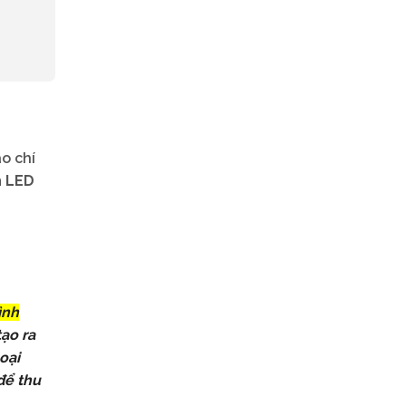
o chí
h LED
ình
ạo ra
oại
để thu