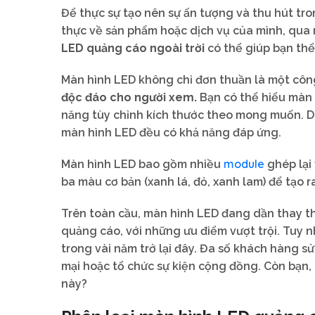
Để thực sự tạo nên sự ấn tượng và thu hút tr
thực về sản phẩm hoặc dịch vụ của mình, qua 
LED quảng cáo ngoài trời
có thể giúp bạn thể 
Màn hình LED không chỉ đơn thuần là một công
độc đáo cho người xem.
Bạn có thể hiểu màn 
năng tùy chỉnh kích thước theo mong muốn. D
màn hình LED đều có khả năng đáp ứng.
module
Màn hình LED bao gồm nhiều
ghép lại
ba màu cơ bản (xanh lá, đỏ, xanh lam) để tạo r
Trên toàn cầu, màn hình LED đang dần thay t
quảng cáo, với những ưu điểm vượt trội. Tuy n
trong vài năm trở lại đây. Đa số khách hàng s
mại hoặc tổ chức sự kiện cộng đồng. Còn bạn
này?