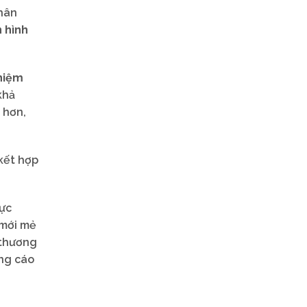
chân
 hình
ghiệm
khả
 hơn,
kết hợp
vực
 mới mẻ
 thương
ảng cáo