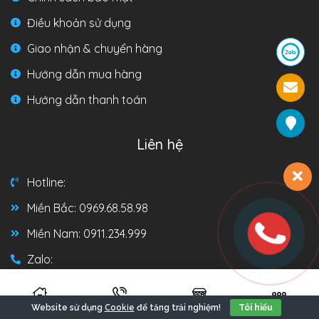
Điều khoản sử dụng
Giao nhận & chuyển hàng
Hướng dẫn mua hàng
Hướng dẫn thanh toán
Liên hệ
Hotline:
Miền Bắc: 0969.68.58.98
Miền Nam: 0911.234.999
Zalo:
Miền Bắc: 0969.68.58.98
Cookie
Website sử dụng
để tăng trải nghiệm!
Tôi hiểu
Miền Nam: 0911.234.999