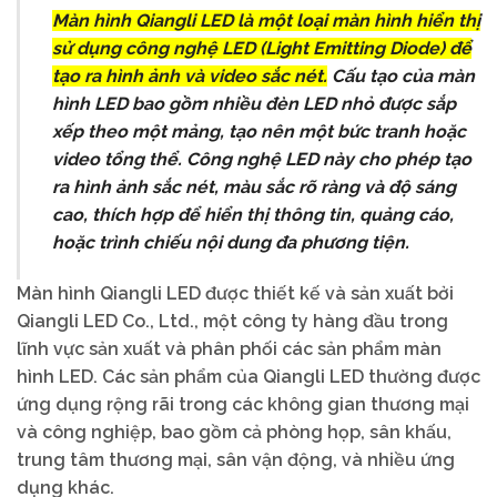
Màn hình Qiangli LED là một loại màn hình hiển thị
sử dụng công nghệ LED (Light Emitting Diode) để
tạo ra hình ảnh và video sắc nét.
Cấu tạo của màn
hình LED bao gồm nhiều đèn LED nhỏ được sắp
xếp theo một mảng, tạo nên một bức tranh hoặc
video tổng thể. Công nghệ LED này cho phép tạo
ra hình ảnh sắc nét, màu sắc rõ ràng và độ sáng
cao, thích hợp để hiển thị thông tin, quảng cáo,
hoặc trình chiếu nội dung đa phương tiện.
Màn hình Qiangli LED được thiết kế và sản xuất bởi
Qiangli LED Co., Ltd., một công ty hàng đầu trong
lĩnh vực sản xuất và phân phối các sản phẩm màn
hình LED. Các sản phẩm của Qiangli LED thường được
ứng dụng rộng rãi trong các không gian thương mại
và công nghiệp, bao gồm cả phòng họp, sân khấu,
trung tâm thương mại, sân vận động, và nhiều ứng
dụng khác.