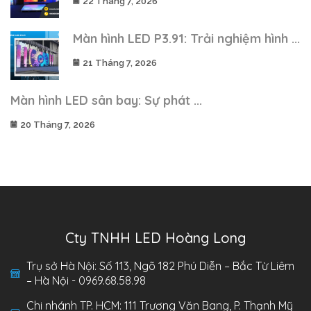
22 Tháng 7, 2026
Màn hình LED P3.91: Trải nghiệm hình ...
21 Tháng 7, 2026
Màn hình LED sân bay: Sự phát ...
20 Tháng 7, 2026
Cty TNHH LED Hoàng Long
Trụ sở Hà Nội: Số 113, Ngõ 182 Phú Diễn – Bắc Từ Liêm
– Hà Nội - 0969.68.58.98
Chi nhánh TP. HCM: 111 Trương Văn Bang, P. Thạnh Mỹ