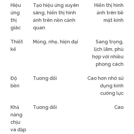
Hiệu
Tạo hiệu ứng xuyên
Hiển thị hình
ứng
sáng, hiển thị hình
ảnh trên bề
thị
ảnh trên nền cảnh
mặt kính
giác
quan
Thiết
Mỏng, nhẹ, hiện đại
Sang trọng,
kế
lịch lãm, phù
hợp với nhiều
phong cách
Độ
Tương đối
Cao hơn nhờ sử
bền
dụng kính
cường lực
Khả
Tương đối
Cao
năng
chịu
va đập