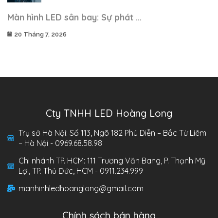
Màn hình LED sân bay: Sự phát ...
20 Tháng 7, 2026
Cty TNHH LED Hoàng Long
Trụ sở Hà Nội: Số 113, Ngõ 182 Phú Diễn – Bắc Từ Liêm
– Hà Nội - 0969.68.58.98
Chi nhánh TP. HCM: 111 Trương Văn Bang, P. Thạnh Mỹ
Lợi, TP. Thủ Đức, HCM - 0911.234.999
manhinhledhoanglong@gmail.com
Chính sách bán hàng