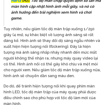
Hertz
(Hz).
Tốc độ màn chập quyết định số lần mà
màn hình cập nhật hình ảnh mỗi giây, và nó có
ảnh hưởng đến trải nghiệm xem hình và chơi
game.
Tuy nhiên, nếu giảm tốc độ màn trập xuống 1/250
giây (4 ms), sự khác biệt về lượng ánh sáng sẽ rất
đáng kể. Hình ảnh sẽ thay đổi độ sáng ngẫu nhiên và
xuất hiện hiện tượng nổi (flickering). Đây là hiện
tượng mà ánh sáng nhấp nháy nhanh đến mức mắt
người không thể nhận ra, nhưng máy quay video lại
có thể. Hình ảnh nổi có thể gây khó chịu và mệt mỏi
cho người xem. Nếu giảm tốc độ màn trập xuống nữa,
hình ảnh sẽ chuyển dần sang màu đen.
Do đó, để tránh hiện tượng nổi khi quay phim màn
hình LED, tốc độ màn trập của máy quay phải được
điều chỉnh sao cho phù hợp với tốc độ làm mới của
màn hình.