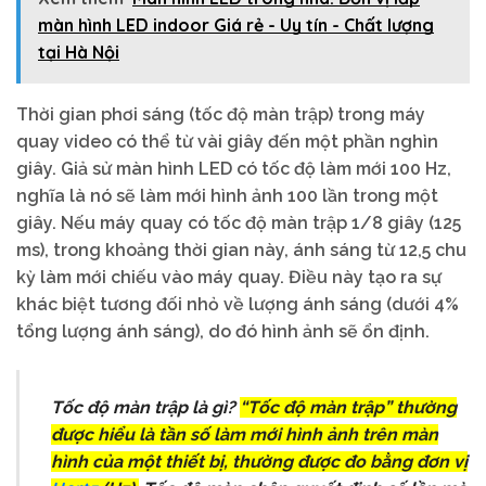
màn hình LED indoor Giá rẻ - Uy tín - Chất lượng
tại Hà Nội
Thời gian phơi sáng (tốc độ màn trập) trong máy
quay video có thể từ vài giây đến một phần nghìn
giây. Giả sử màn hình LED có tốc độ làm mới 100 Hz,
nghĩa là nó sẽ làm mới hình ảnh 100 lần trong một
giây. Nếu máy quay có tốc độ màn trập 1/8 giây (125
ms), trong khoảng thời gian này, ánh sáng từ 12,5 chu
kỳ làm mới chiếu vào máy quay. Điều này tạo ra sự
khác biệt tương đối nhỏ về lượng ánh sáng (dưới 4%
tổng lượng ánh sáng), do đó hình ảnh sẽ ổn định.
Tốc độ màn trập là gì?
“Tốc độ màn trập” thường
được hiểu là tần số làm mới hình ảnh trên màn
hình của một thiết bị, thường được đo bằng đơn vị