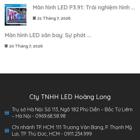
Màn hình LED P3.91: Trải nghiệm hình ...
21 Tháng 7, 2026
Màn hình LED sân bay: Sự phát ...
20 Tháng 7, 2026
Cty TNHH LED Hoàng Long
Trụ sở Hà Nội: Số 113, Ngõ 182 Phú Diễn – Bắc Từ Liêm
– Hà Nội - 0969.68.58.98
Chi nhánh TP. HCM: 111 Trương Văn Bang, P. Thạnh Mỹ
Lợi, TP. Thủ Đức, HCM - 0911.234.999