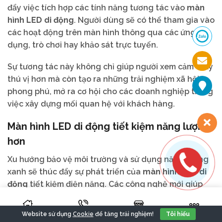
đẩy việc tích hợp các tính năng tương tác vào
màn
hình LED di động
. Người dùng sẽ có thể tham gia vào
các hoạt động trên màn hình thông qua các ứng
dụng, trò chơi hay khảo sát trực tuyến.
Sự tương tác này không chỉ giúp người xem cảm thấy
thú vị hơn mà còn tạo ra những trải nghiệm xã hội
phong phú, mở ra cơ hội cho các doanh nghiệp trong
việc xây dựng mối quan hệ với khách hàng.
Màn hình LED di động tiết kiệm năng lượng
hơn
Xu hướng bảo vệ môi trường và sử dụng năng lượng
xanh sẽ thúc đẩy sự phát triển của
màn hình LED di
động
tiết kiệm điện năng. Các công nghệ mới giúp
giảm mức tiêu thụ điện năng, không chỉ tiết kiệm chi
phí mà còn góp phần bảo vệ môi trường.
Cookie
Website sử dụng
để tăng trải nghiệm!
Tôi hiểu