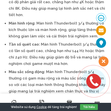
có độ phân giải rất cao, chẳng hạn như 4K hoặc thậm
chí 8K. Điều này giúp mang lại hình ảnh sắc nét và chi
tiết hơn.
Màn hình rộng:
Màn hình Thunderbolt 3/4 thường có
kích thước lớn và màn hình rộng, giúp tăng thêm
không gian làm việc và cải thiện trải nghiệm xem.
Tần số quét cao:
Màn hình Thunderbolt 3/4 thường
có tần số quét cao, chẳng hạn như 144 Hz hoặc thậm
chí 240 Hz. Điều này giúp giảm độ trễ và mang lại trải
nghiệm chơi game mượt mà hơn.
Màu sắc sống động:
Màn hình Thunderbolt 3/4
thường có gam màu rộng và màu sắc sống động hơn
so với các loại màn hình thông thường khác. Điều này
giúp mang lại trải nghiệm xem chân thực và thú vị
hơn.
Lưu ý:
Cookie
Website sử dụng
để tăng trải nghiệm!
Tôi hiểu