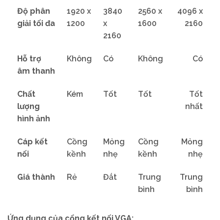
Độ phân
1920 x
3840
2560 x
4096 x
giải tối đa
1200
x
1600
2160
2160
Hỗ trợ
Không
Có
Không
Có
âm thanh
Chất
Kém
Tốt
Tốt
Tốt
lượng
nhất
hình ảnh
Cáp kết
Cồng
Mỏng
Cồng
Mỏng
nối
kềnh
nhẹ
kềnh
nhẹ
Giá thành
Rẻ
Đắt
Trung
Trung
bình
bình
Ứng dụng của cổng kết nối VGA: