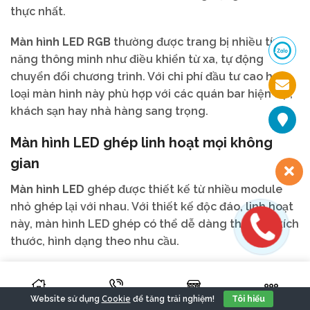
thực nhất.
Màn hình LED RGB
thường được trang bị nhiều tính
năng thông minh như điều khiển từ xa, tự động
chuyển đổi chương trình. Với chi phí đầu tư cao hơn,
loại màn hình này phù hợp với các quán bar hiện đại,
khách sạn hay nhà hàng sang trọng.
Màn hình LED ghép linh hoạt mọi không
gian
Màn hình LED
ghép được thiết kế từ nhiều module
nhỏ ghép lại với nhau. Với thiết kế độc đáo, linh hoạt
này, màn hình LED ghép có thể dễ dàng thay đổi kích
thước, hình dạng theo nhu cầu.
Chủ quán có thể sắp xếp màn hình ghép thành hình
chữ nhật, vuông, tròn, tam giác…hay sáng tạo thành
Cookie
Website sử dụng
để tăng trải nghiệm!
Tôi hiểu
những hình dáng độc đáo để điểm xuyến cho không