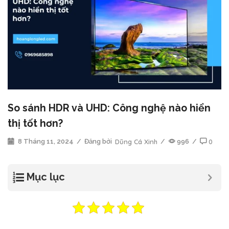
So sánh HDR và UHD: Công nghệ nào hiển
thị tốt hơn?
8 Tháng 11, 2024
/
Đăng bởi
Dũng Cá Xinh
/
996
/
0
Mục lục