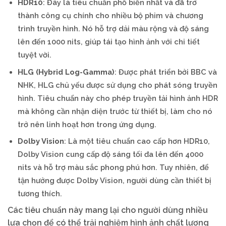
HDR10
: Đây là tiêu chuẩn phổ biến nhất và đã trở
thành công cụ chính cho nhiều bộ phim và chương
trình truyền hình. Nó hỗ trợ dải màu rộng và độ sáng
lên đến 1000 nits, giúp tái tạo hình ảnh với chi tiết
tuyệt vời.
HLG (Hybrid Log-Gamma)
: Được phát triển bởi BBC và
NHK, HLG chủ yếu được sử dụng cho phát sóng truyền
hình. Tiêu chuẩn này cho phép truyền tải hình ảnh HDR
mà không cần nhận diện trước từ thiết bị, làm cho nó
trở nên linh hoạt hơn trong ứng dụng.
Dolby Vision
: Là một tiêu chuẩn cao cấp hơn HDR10,
Dolby Vision cung cấp độ sáng tối đa lên đến 4000
nits và hỗ trợ màu sắc phong phú hơn. Tuy nhiên, để
tận hưởng được Dolby Vision, người dùng cần thiết bị
tương thích.
Các tiêu chuẩn này mang lại cho người dùng nhiều
lựa chọn để có thể trải nghiệm hình ảnh chất lượng