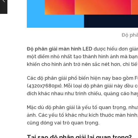
Độ phâ
Độ phân giải màn hình LED
được hiểu đơn giản 
một điểm nhỏ nhất tạo thành hình ảnh mà bạn n
khiến cho hình ảnh trở nên sắc nét hơn, chi tiế
Các độ phân giải phổ biến hiện nay bao gồm Fu
(4320x7680px). Mỗi loại độ phân giải này đều
đích khác nhau như trình chiếu, quảng cáo hay 
Mặc dù độ phân giải là yếu tố quan trọng, nh
ảnh. Các yếu tố khác như kích thước màn hình
cũng đóng vai trò quan trọng.
Tại sao độ phân giải lại quan trọng?