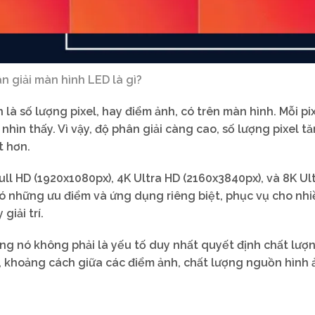
n giải màn hình LED là gì?
là số lượng pixel, hay điểm ảnh, có trên màn hình. Mỗi pix
hìn thấy. Vì vậy, độ phân giải càng cao, số lượng pixel tă
t hơn.
ll HD (1920x1080px), 4K Ultra HD (2160x3840px), và 8K Ul
 có những ưu điểm và ứng dụng riêng biệt, phục vụ cho nh
giải trí.
ưng nó không phải là yếu tố duy nhất quyết định chất lượ
, khoảng cách giữa các điểm ảnh, chất lượng nguồn hình 