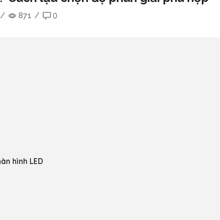
/
871
/
0
màn hình LED