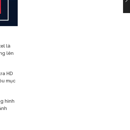
el là
ng lên
tra HD
iều mục
ng hình
ảnh