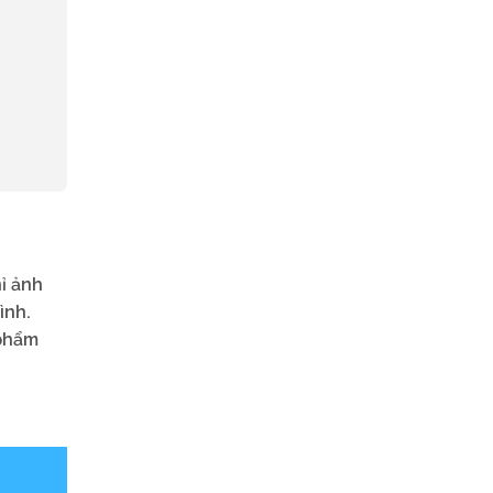
ỉ ảnh
ình.
 phẩm