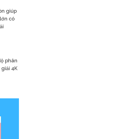
òn giúp
lớn có
ải
độ phân
 giải 4K