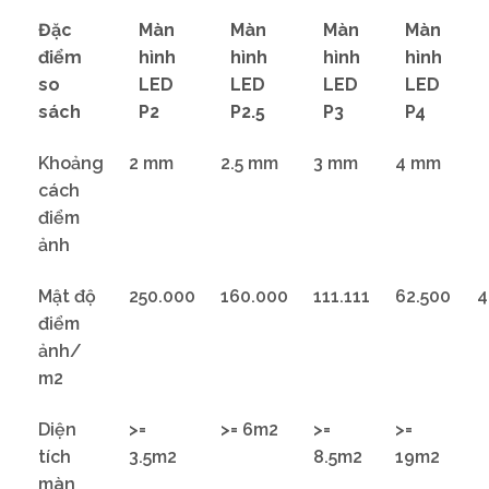
Đặc
Màn
Màn
Màn
Màn
điểm
hình
hình
hình
hình
so
LED
LED
LED
LED
sách
P2
P2.5
P3
P4
Khoảng
2 mm
2.5 mm
3 mm
4 mm
cách
điểm
ảnh
Mật độ
250.000
160.000
111.111
62.500
4
điểm
ảnh/
m2
Diện
>=
>= 6m2
>=
>=
tích
3.5m2
8.5m2
19m2
màn