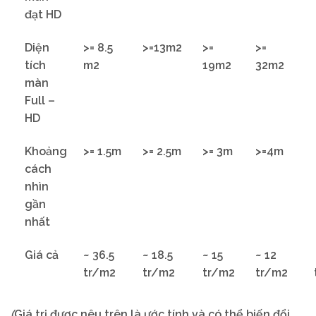
đạt HD
Diện
>= 8.5
>=13m2
>=
>=
tích
m2
19m2
32m2
màn
Full –
HD
Khoảng
>= 1.5m
>= 2.5m
>= 3m
>=4m
cách
nhìn
gần
nhất
Giá cả
~ 36.5
~ 18.5
~ 15
~ 12
tr/m2
tr/m2
tr/m2
tr/m2
(
Giá trị được nêu trên là ước tính và có thể biến đổi