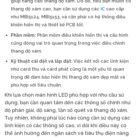
giúp nâng cao thang độ xám. Do đó, nếu bạn muốn có
IC
thang độ xám cao, bạn cần sử dụng các
cao cấp
như MBI5124, MBI5153, và cần phải có hệ thống điều
khiển hiển thị và thiết kế PCB tốt.
Phần mềm:
Phần mềm điều khiển hiển thị và cấu hình
cũng đóng vai trò quan trọng trong việc điều chỉnh
thang độ xám.
Kỹ thuật cài đặt và lắp đặt:
Việc kết nối các linh kiện
như card thu và card phát cũng là một yếu tố quan
trọng để đảm bảo hiển thị thang độ xám đẹp mắt và
phù hợp với tiêu chuẩn.
Khi lựa chọn màn hình LED phù hợp với nhu cầu sử
dụng, bạn cần quan tâm đến các thông số chính như
độ phân giải, độ sáng, tần số quét và thang độ xám.
Tuy nhiên, không phải lúc nào cũng cần sử dụng các
linh kiện có các thông số cao, vì đôi khi điều này có
thể ảnh hưởng đến ngân sách và tiêu thụ điện năng.