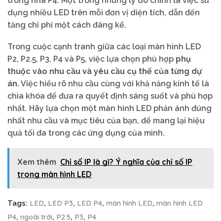
trong nhà P4. Một trong những lý do chính là việc sử
dụng nhiều LED trên mỗi đơn vị diện tích, dẫn đến
tăng chi phí một cách đáng kể.
Trong cuộc cạnh tranh giữa các loại màn hình LED
P2, P2.5, P3, P4 và P5, việc lựa chọn phù hợp
phụ
thuộc vào nhu cầu và yêu cầu cụ thể của từng dự
án.
Việc hiểu rõ nhu cầu cùng với khả năng kinh tế là
chìa khóa để đưa ra quyết định sáng suốt và phù hợp
nhất. Hãy lựa chọn một màn hình LED phản ánh đúng
nhất nhu cầu và mục tiêu của bạn, để mang lại hiệu
quả tối đa trong các ứng dụng của mình.
Xem thêm
Chỉ số IP là gì? Ý nghĩa của chỉ số IP
trong màn hình LED
LED
LED P3
LED P4
màn hình LED
màn hình LED
Tags:
,
,
,
,
P4
ngoài trời
P2.5
P3
P4
,
,
,
,