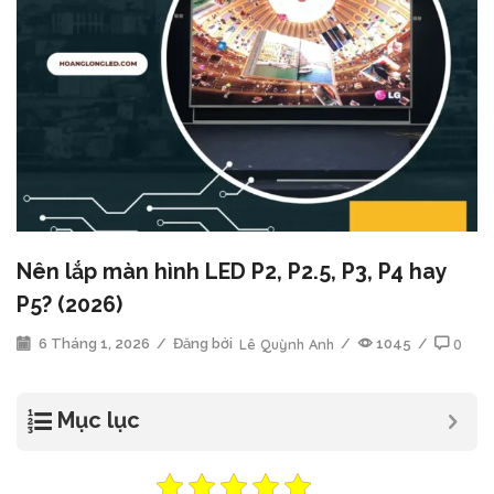
Nên lắp màn hình LED P2, P2.5, P3, P4 hay
P5? (2026)
6 Tháng 1, 2026
/
Đăng bởi
Lê Quỳnh Anh
/
1045
/
0
Mục lục