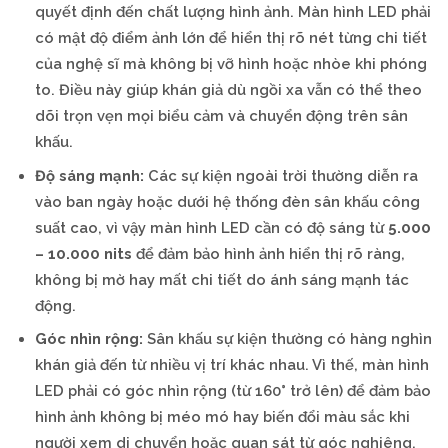
quyết định đến chất lượng hình ảnh. Màn hình LED phải
có mật độ điểm ảnh lớn để hiển thị rõ nét từng chi tiết
của nghệ sĩ mà không bị vỡ hình hoặc nhòe khi phóng
to. Điều này giúp khán giả dù ngồi xa vẫn có thể theo
dõi trọn vẹn mọi biểu cảm và chuyển động trên sân
khấu.
Độ sáng mạnh:
Các sự kiện ngoài trời thường diễn ra
vào ban ngày hoặc dưới hệ thống đèn sân khấu công
suất cao, vì vậy màn hình LED cần có độ sáng từ
5.000
– 10.000 nits
để đảm bảo hình ảnh hiển thị rõ ràng,
không bị mờ hay mất chi tiết do ánh sáng mạnh tác
động.
Góc nhìn rộng:
Sân khấu sự kiện thường có hàng nghìn
khán giả đến từ nhiều vị trí khác nhau. Vì thế, màn hình
LED phải có góc nhìn rộng (từ 160° trở lên) để đảm bảo
hình ảnh không bị méo mó hay biến đổi màu sắc khi
người xem di chuyển hoặc quan sát từ góc nghiêng.