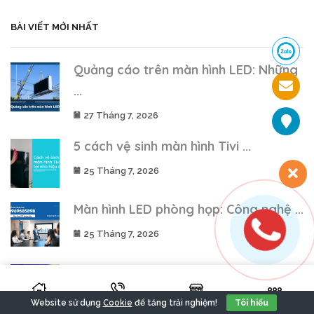
BÀI VIẾT MỚI NHẤT
Quảng cáo trên màn hình LED: Những
...
27 Tháng 7, 2026
5 cách vệ sinh màn hình Tivi ...
25 Tháng 7, 2026
Màn hình LED phòng họp: Công nghệ ...
25 Tháng 7, 2026
Hoàng Long LED – Đối tác tin ...
22 Tháng 7, 2026
Cookie
Website sử dụng
để tăng trải nghiệm!
Tôi hiểu