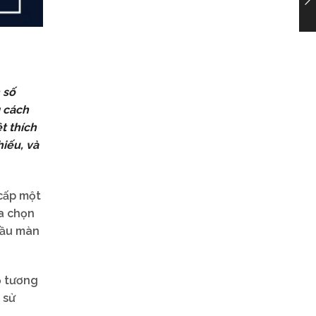
 số
g cách
t thích
hiếu, và
cấp một
ựa chọn
cầu màn
ộ tương
 sử