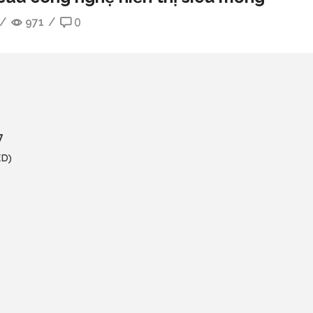
/
971
/
0
7
ED)