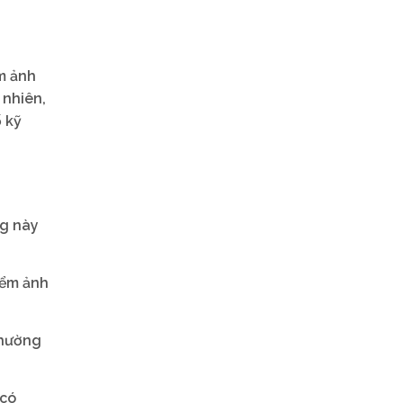
m ảnh
 nhiên,
ố kỹ
ng này
iểm ảnh
thường
 có