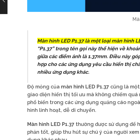
Màn
Màn hình LED P1.37
là một loại màn hình L
“P1.37” trong tên gọi này thể hiện về kho
giữa các điểm ảnh là 1.37mm. Điều này góp p
hợp cho các ứng dụng yêu cầu hiển thị chất
nhiều ứng dụng khác.
Độ mỏng của
màn hình LED P1.37
cũng là một 
giao diện hiển thị tối ưu mà không chiếm quá 
phổ biến trong các ứng dụng quảng cáo ngoài t
hình linh hoạt, dễ di chuyển.
Màn hình LED P1.37
thường được sử dụng để hi
phản tốt, giúp thu hút sự chú ý của người xem 
dụng khác nhau.