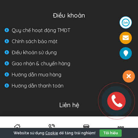
Điều khoản
Quy chế hoạt động TMĐT
Chính sách bảo mật
Điều khoản sử dụng
Giao nhận & chuyển hàng
Hướng dẫn mua hàng
Hướng dẫn thanh toán
Liên hệ
Hotline:
Miền Bắc: 0969.68.58.98
Cookie
Website sử dụng
để tăng trải nghiệm!
Tôi hiểu