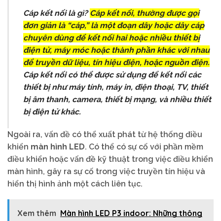
Cáp kết nối là gì?
Cáp kết nối, thường được gọi
đơn giản là “cáp,” là một đoạn dây hoặc dây cáp
chuyên dùng để kết nối hai hoặc nhiều thiết bị
điện tử, máy móc hoặc thành phần khác với nhau
để truyền dữ liệu, tín hiệu điện, hoặc nguồn điện.
Cáp kết nối có thể được sử dụng để kết nối các
thiết bị như máy tính, máy in, điện thoại, TV, thiết
bị âm thanh, camera, thiết bị mạng, và nhiều thiết
bị điện tử khác.
Ngoài ra, vấn đề có thể xuất phát từ hệ thống điều
khiển
màn hình LED
. Có thể có sự cố với phần mềm
điều khiển hoặc vấn đề kỹ thuật trong việc điều khiển
màn hình, gây ra sự cố trong việc truyền tín hiệu và
hiển thị hình ảnh một cách liên tục.
Xem thêm
Màn hình LED P3 indoor: Những thông