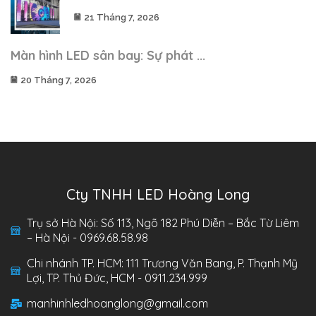
21 Tháng 7, 2026
Màn hình LED sân bay: Sự phát ...
20 Tháng 7, 2026
Cty TNHH LED Hoàng Long
Trụ sở Hà Nội: Số 113, Ngõ 182 Phú Diễn – Bắc Từ Liêm
– Hà Nội - 0969.68.58.98
Chi nhánh TP. HCM: 111 Trương Văn Bang, P. Thạnh Mỹ
Lợi, TP. Thủ Đức, HCM - 0911.234.999
manhinhledhoanglong@gmail.com