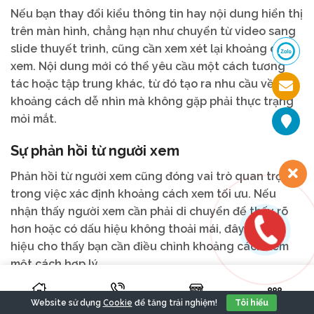
Nếu bạn thay đổi kiểu thông tin hay nội dung hiển thị
trên màn hình, chẳng hạn như chuyển từ video sang
slide thuyết trình, cũng cần xem xét lại khoảng cách
xem. Nội dung mới có thể yêu cầu một cách tương
tác hoặc tập trung khác, từ đó tạo ra nhu cầu về
khoảng cách dễ nhìn mà không gặp phải thực trạng
mỏi mắt.
Sự phản hồi từ người xem
Phản hồi từ người xem cũng đóng vai trò quan trọng
trong việc xác định khoảng cách xem tối ưu. Nếu
nhận thấy người xem cần phải di chuyển để thấy rõ
hơn hoặc có dấu hiệu không thoải mái, đây là dấu
hiệu cho thấy bạn cần điều chỉnh khoảng cách xem
một cách hợp lý.
Luôn luôn lắng nghe ý kiến của đối tượng người xem
Cookie
Website sử dụng
để tăng trải nghiệm!
Tôi hiểu
để điều chỉnh tốt nhất cho thực tế hoạt động, nhằm