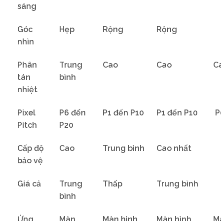
sáng
Góc
Hẹp
Rộng
Rộng
nhìn
Phân
Trung
Cao
Cao
C
tán
bình
nhiệt
Pixel
P6 đến
P1 đến P10
P1 đến P10
P
Pitch
P20
Cấp độ
Cao
Trung bình
Cao nhất
bảo vệ
Giá cả
Trung
Thấp
Trung bình
bình
Ứng
Màn
Màn hình
Màn hình
M