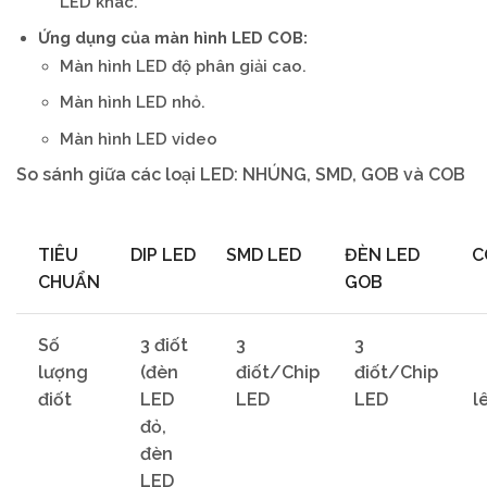
LED khác.
Ứng dụng của màn hình LED COB:
Màn hình LED độ phân giải cao.
Màn hình LED nhỏ.
Màn hình LED video
So sánh giữa các loại LED: NHÚNG, SMD, GOB và COB
TIÊU
DIP LED
SMD LED
ĐÈN LED
C
CHUẨN
GOB
Số
3 điốt
3
3
lượng
(đèn
điốt/Chip
điốt/Chip
điốt
LED
LED
LED
l
đỏ,
đèn
LED