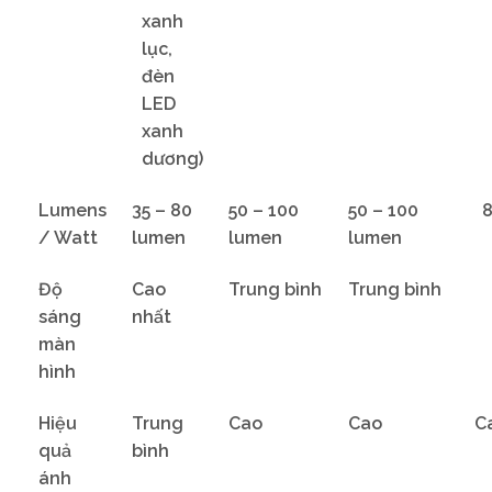
xanh
lục,
đèn
LED
xanh
dương)
Lumens
35 – 80
50 – 100
50 – 100
8
/ Watt
lumen
lumen
lumen
Độ
Cao
Trung bình
Trung bình
sáng
nhất
màn
hình
Hiệu
Trung
Cao
Cao
C
quả
bình
ánh