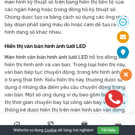
màn hình kỹ thuật số trên bảng hiển thị tiền tệ của
các ngân hàng hoặc trong đồng hồ kỹ thuật số.
Chúng được tạo ra bằng cách sử dụng các ống nixie
bảy đoạn phát sáng màu đỏ hoặc cam để tạo ra các
hình dạng số khác nhau.
Hiển thị văn bản hình ảnh lưới LED
Màn hình văn bản hình ảnh lưới LED
hỗ trợ đồng thời
hiển thị hình ảnh và văn bản. Trong loại hiển thị này,
văn bản tiếp tục chuyển động, trong khi hình ảnh vẫn
ở trạng thái tĩnh. Kiểu hiển thị này thường được sử
dụng ở những địa điểm yêu cầu chuyển động trong
văn bản. Một số ứng dụng ví dụ bao gồm bảng hiển
thị thời gian chuyến bay tại cổng sân bay và số liệu
thống kê được hiển thị trên màn hình sân vận động.
Dựa trên hình dạng màn hình
Cookie
Website sử dụng
để tăng trải nghiệm!
Tôi hiểu
Các màn hình LED mang đến đủ nhiều hình dạng