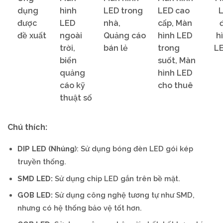
dụng
hình
LED trong
LED cao
được
LED
nhà,
cấp, Màn
đề xuất
ngoài
Quảng cáo
hình LED
h
trời,
bán lẻ
trong
L
biển
suốt, Màn
quảng
hình LED
cáo kỹ
cho thuê
thuật số
Chú thích:
DIP LED (Nhúng
): Sử dụng bóng đèn LED gói kép
truyền thống.
SMD LED:
Sử dụng chip LED gắn trên bề mặt.
GOB LED:
Sử dụng công nghệ tương tự như SMD,
nhưng có hệ thống bảo vệ tốt hơn.