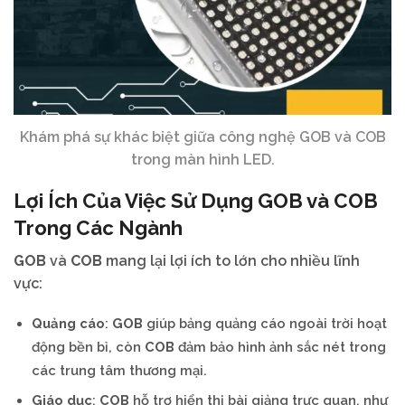
Khám phá sự khác biệt giữa công nghệ GOB và COB
trong màn hình LED.
Lợi Ích Của Việc Sử Dụng
GOB
và
COB
Trong Các Ngành
GOB
và
COB
mang lại lợi ích to lớn cho nhiều lĩnh
vực:
Quảng cáo
:
GOB
giúp bảng quảng cáo ngoài trời hoạt
động bền bỉ, còn
COB
đảm bảo hình ảnh sắc nét trong
các trung tâm thương mại.
Giáo dục
:
COB
hỗ trợ hiển thị bài giảng trực quan, như