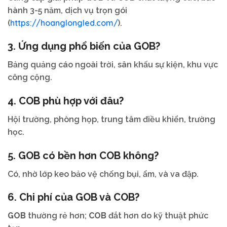
hành 3-5 năm, dịch vụ trọn gói
https://hoanglongled.com/
(
).
3. Ứng dụng phổ biến của
GOB
?
Bảng quảng cáo ngoài trời, sân khấu sự kiện, khu vực
công cộng.
4.
COB
phù hợp với đâu?
Hội trường, phòng họp, trung tâm điều khiển, trường
học.
5.
GOB
có bền hơn
COB
không?
Có, nhờ lớp keo bảo vệ chống bụi, ẩm, và va đập.
6. Chi phí của
GOB
và
COB
?
GOB
thường rẻ hơn;
COB
đắt hơn do kỹ thuật phức