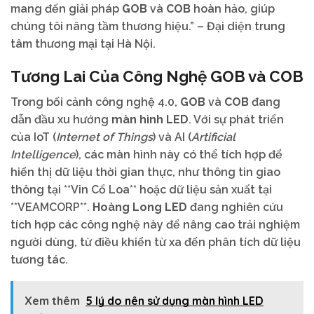
mang đến giải pháp
GOB
và
COB
hoàn hảo, giúp
chúng tôi nâng tầm thương hiệu.” – Đại diện trung
tâm thương mại tại Hà Nội.
Tương Lai Của Công Nghệ
GOB
và
COB
Trong bối cảnh công nghệ 4.0,
GOB
và
COB
đang
dẫn đầu xu hướng
màn hình LED
. Với sự phát triển
của IoT (
Internet of Things
) và AI (
Artificial
Intelligence
), các màn hình này có thể tích hợp để
hiển thị dữ liệu thời gian thực, như thông tin giao
thông tại **Vin Cổ Loa** hoặc dữ liệu sản xuất tại
**VEAMCORP**.
Hoàng Long LED
đang nghiên cứu
tích hợp các công nghệ này để nâng cao trải nghiệm
người dùng, từ điều khiển từ xa đến phân tích dữ liệu
tương tác.
Xem thêm
5 lý do nên sử dụng màn hình LED