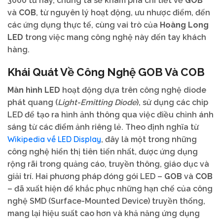
3000 từ này, chúng ta sẽ khám phá chi tiết về
GOB
và
COB
, từ nguyên lý hoạt động, ưu nhược điểm, đến
các ứng dụng thực tế, cùng vai trò của
Hoàng Long
LED
trong việc mang công nghệ này đến tay khách
hàng.
Khái Quát Về Công Nghệ
GOB
Và
COB
Màn hình LED
hoạt động dựa trên công nghệ diode
phát quang (
Light-Emitting Diode
), sử dụng các chip
LED để tạo ra hình ảnh thông qua việc điều chỉnh ánh
sáng từ các điểm ảnh riêng lẻ. Theo định nghĩa từ
Wikipedia về LED Display
, đây là một trong những
công nghệ hiển thị tiên tiến nhất, được ứng dụng
rộng rãi trong quảng cáo, truyền thông, giáo dục và
giải trí. Hai phương pháp đóng gói LED –
GOB
và
COB
– đã xuất hiện để khắc phục những hạn chế của công
nghệ SMD (Surface-Mounted Device) truyền thống,
mang lại hiệu suất cao hơn và khả năng ứng dụng