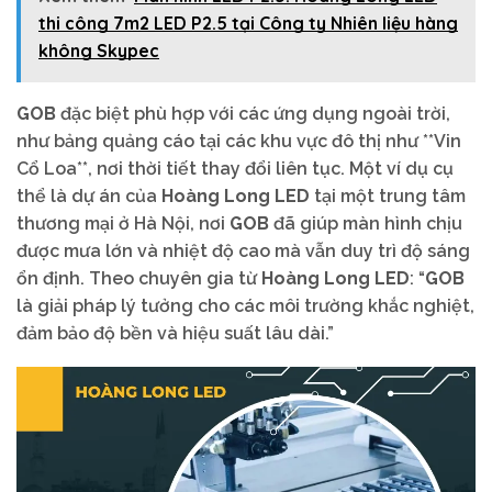
thi công 7m2 LED P2.5 tại Công ty Nhiên liệu hàng
không Skypec
GOB
đặc biệt phù hợp với các ứng dụng ngoài trời,
như bảng quảng cáo tại các khu vực đô thị như **Vin
Cổ Loa**, nơi thời tiết thay đổi liên tục. Một ví dụ cụ
thể là dự án của
Hoàng Long LED
tại một trung tâm
thương mại ở Hà Nội, nơi
GOB
đã giúp màn hình chịu
được mưa lớn và nhiệt độ cao mà vẫn duy trì độ sáng
ổn định. Theo chuyên gia từ
Hoàng Long LED
: “
GOB
là giải pháp lý tưởng cho các môi trường khắc nghiệt,
đảm bảo độ bền và hiệu suất lâu dài.”