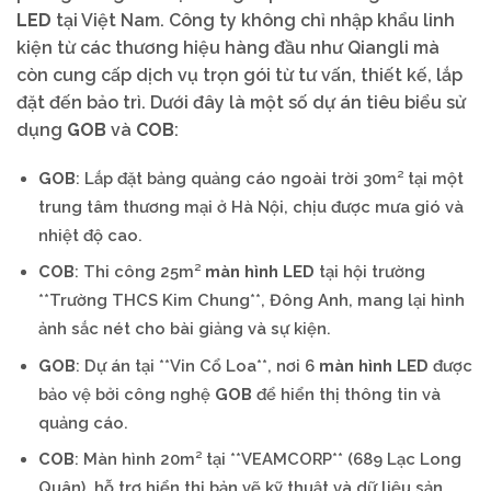
LED
tại Việt Nam. Công ty không chỉ nhập khẩu linh
kiện từ các thương hiệu hàng đầu như Qiangli mà
còn cung cấp dịch vụ trọn gói từ tư vấn, thiết kế, lắp
đặt đến bảo trì. Dưới đây là một số dự án tiêu biểu sử
dụng
GOB
và
COB
:
GOB
: Lắp đặt bảng quảng cáo ngoài trời 30m² tại một
trung tâm thương mại ở Hà Nội, chịu được mưa gió và
nhiệt độ cao.
COB
: Thi công 25m²
màn hình LED
tại hội trường
**Trường THCS Kim Chung**, Đông Anh, mang lại hình
ảnh sắc nét cho bài giảng và sự kiện.
GOB
: Dự án tại **Vin Cổ Loa**, nơi 6
màn hình LED
được
bảo vệ bởi công nghệ
GOB
để hiển thị thông tin và
quảng cáo.
COB
: Màn hình 20m² tại **VEAMCORP** (689 Lạc Long
Quân), hỗ trợ hiển thị bản vẽ kỹ thuật và dữ liệu sản