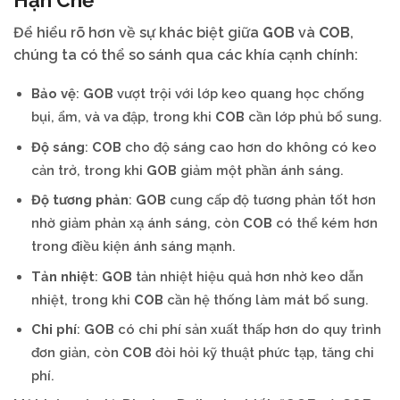
Để hiểu rõ hơn về sự khác biệt giữa
GOB
và
COB
,
chúng ta có thể so sánh qua các khía cạnh chính:
Bảo vệ
:
GOB
vượt trội với lớp keo quang học chống
bụi, ẩm, và va đập, trong khi
COB
cần lớp phủ bổ sung.
Độ sáng
:
COB
cho độ sáng cao hơn do không có keo
cản trở, trong khi
GOB
giảm một phần ánh sáng.
Độ tương phản
:
GOB
cung cấp độ tương phản tốt hơn
nhờ giảm phản xạ ánh sáng, còn
COB
có thể kém hơn
trong điều kiện ánh sáng mạnh.
Tản nhiệt
:
GOB
tản nhiệt hiệu quả hơn nhờ keo dẫn
nhiệt, trong khi
COB
cần hệ thống làm mát bổ sung.
Chi phí
:
GOB
có chi phí sản xuất thấp hơn do quy trình
đơn giản, còn
COB
đòi hỏi kỹ thuật phức tạp, tăng chi
phí.