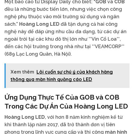
Một báo cáo từ Display Daily cho biết: “
GOB
và
COB
đều là những bước tiến lớn, nhưng việc chọn công
nghệ phụ thuộc vào môi trường sử dụng và ngân
sách.”
Hoàng Long LED
đã tận dụng cả hai công
nghệ này để đáp ứng nhu cầu đa dạng, từ các dự án
ngoài trời tại các khu đô thị lớn như **Vin Cổ Loa**,
đến các hội trường trong nhà như tại **VEAMCORP**
(689 Lạc Long Quân, Hà Nội).
Xem thêm
Lôi cuốn sự chú ý của khách hàng
thông qua màn hình quảng cáo LED
Ứng Dụng Thực Tế Của
GOB
và
COB
Trong Các Dự Án Của
Hoàng Long LED
Hoàng Long LED
, với hơn 8 năm kinh nghiệm kể từ
khi thành lập năm 2017, đã trở thành đơn vị tiên
phong trong lĩnh vực cung cấp và thi công
màn hình