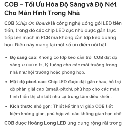
COB
– Tối Ưu Hóa Độ Sáng và Độ Nét
Cho Màn Hình Trong Nhà
COB
(
Chip On Board
) là công nghệ đóng gói LED tiên
tiến, trong đó các chip LED cực nhỏ được gắn trực
tiếp lên mạch in PCB mà không cần lớp keo quang
học. Điều này mang lại một số ưu điểm nổi bật:
Độ sáng cao
: Không có lớp keo cản trở,
COB
đạt độ
sáng >1000 nits, lý tưởng cho các môi trường trong
nhà như hội trường hoặc phòng họp.
Mật độ pixel cao
: Chip LED được đặt gần nhau, hỗ trợ
độ phân giải cao (small-pitch), phù hợp cho các màn
hình hiển thị chi tiết như tại trung tâm điều khiển.
Kích thước nhỏ gọn
: Thiết kế tinh vi giúp
COB
tiết
kiệm không gian, phù hợp với các không gian hạn chế.
COB
được
Hoàng Long LED
ứng dụng rộng rãi trong