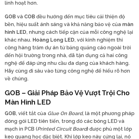
linh hoạt hơn.
GOB
và
COB
đều hướng đến mục tiêu cải thiện độ
bền, hiệu suất ánh sáng và khả năng bảo vệ của
màn
hình LED
, nhưng cách tiếp cận của mỗi công nghệ lại
khác nhau.
Hoàng Long LED
, với kinh nghiệm thi
công hàng trăm dự án từ bảng quảng cáo ngoài trời
đến hội trường trong nhà, đã tận dụng cả hai công
nghệ để đáp ứng nhu cầu đa dạng của khách hàng.
Hãy cùng đi sâu vào từng công nghệ để hiểu rõ hơn
về chúng.
GOB
– Giải Pháp Bảo Vệ Vượt Trội Cho
Màn Hình LED
GOB
, viết tắt của
Glue On Board
, là một phương pháp
đóng gói LED tiên tiến, trong đó các bóng LED và
mạch in PCB (
Printed Circuit Board
) được phủ một lớp
keo quang học đặc biệt. Khi lớp keo này cứng lại, nó