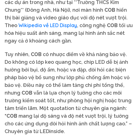
các dự án trong nhà, như tại **Trường THCS Kim
Chung** (Đông Anh, Hà Nội), nơi màn hình
COB
hiển
thị bài giảng và video giáo dục với độ nét vượt trội.
Wikipedia về LED Display
Theo
, công nghệ
COB
tối ưu
hóa hiệu suất ánh sáng, mang lại hình ảnh sắc nét
ngay cả ở khoảng cách gần.
Tuy nhiên,
COB
có nhược điểm về khả năng bảo vệ.
Do không có lớp keo quang học, chip LED dễ bị ảnh
hưởng bởi bụi, độ ẩm, hoặc va đập, đòi hỏi các biện
pháp bảo vệ bổ sung như lớp phủ chống ẩm hoặc vỏ
bảo vệ. Điều này có thể làm tăng chi phí tổng thể,
nhưng
COB
vẫn là lựa chọn lý tưởng cho các môi
trường kiểm soát tốt, như phòng hội nghị hoặc trung
tâm triển lãm. Một quotation từ chuyên gia ngành:
“
COB
mang lại độ sáng và độ nét vượt trội, lý tưởng
cho các ứng dụng đòi hỏi hình ảnh chất lượng cao.” –
Chuyên gia từ LEDinside.