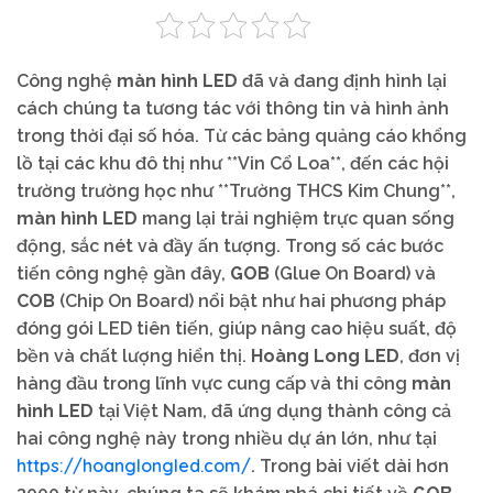
Công nghệ
màn hình LED
đã và đang định hình lại
cách chúng ta tương tác với thông tin và hình ảnh
trong thời đại số hóa. Từ các bảng quảng cáo khổng
lồ tại các khu đô thị như **Vin Cổ Loa**, đến các hội
trường trường học như **Trường THCS Kim Chung**,
màn hình LED
mang lại trải nghiệm trực quan sống
động, sắc nét và đầy ấn tượng. Trong số các bước
tiến công nghệ gần đây,
GOB
(Glue On Board) và
COB
(Chip On Board) nổi bật như hai phương pháp
đóng gói LED tiên tiến, giúp nâng cao hiệu suất, độ
bền và chất lượng hiển thị.
Hoàng Long LED
, đơn vị
hàng đầu trong lĩnh vực cung cấp và thi công
màn
hình LED
tại Việt Nam, đã ứng dụng thành công cả
hai công nghệ này trong nhiều dự án lớn, như tại
https://hoanglongled.com/
. Trong bài viết dài hơn