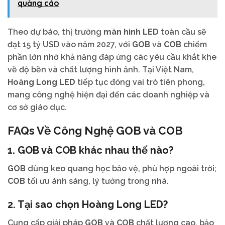
quảng cáo
Theo dự báo, thị trường
màn hình LED
toàn cầu sẽ
đạt 15 tỷ USD vào năm 2027, với
GOB
và
COB
chiếm
phần lớn nhờ khả năng đáp ứng các yêu cầu khắt khe
về độ bền và chất lượng hình ảnh. Tại Việt Nam,
Hoàng Long LED
tiếp tục đóng vai trò tiên phong,
mang công nghệ hiện đại đến các doanh nghiệp và
cơ sở giáo dục.
FAQs Về Công Nghệ
GOB
và
COB
1.
GOB
và
COB
khác nhau thế nào?
GOB
dùng keo quang học bảo vệ, phù hợp ngoài trời;
COB
tối ưu ánh sáng, lý tưởng trong nhà.
2. Tại sao chọn
Hoàng Long LED
?
Cung cấp giải pháp
GOB
và
COB
chất lượng cao, bảo