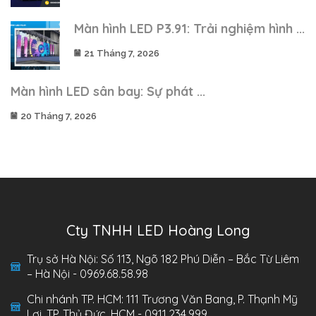
Màn hình LED P3.91: Trải nghiệm hình ...
21 Tháng 7, 2026
Màn hình LED sân bay: Sự phát ...
20 Tháng 7, 2026
Cty TNHH LED Hoàng Long
Trụ sở Hà Nội: Số 113, Ngõ 182 Phú Diễn – Bắc Từ Liêm
– Hà Nội - 0969.68.58.98
Chi nhánh TP. HCM: 111 Trương Văn Bang, P. Thạnh Mỹ
Lợi, TP. Thủ Đức, HCM - 0911.234.999