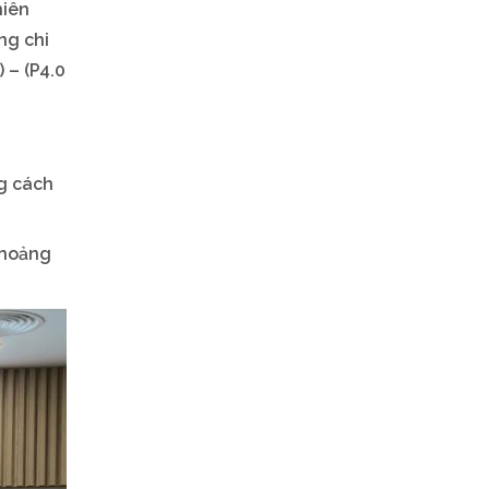
hiên
ng chi
 – (P4.0
ng cách
khoảng