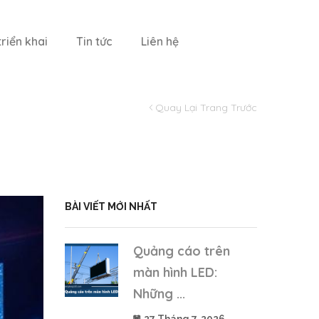
riển khai
Tin tức
Liên hệ
Quay Lại Trang Trước
BÀI VIẾT MỚI NHẤT
Quảng cáo trên
màn hình LED:
Những ...