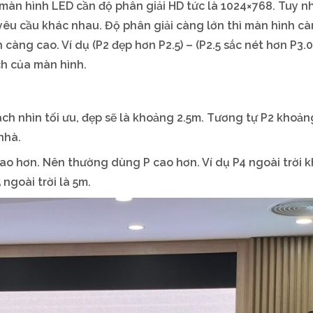
màn hình LED cần độ phân giải HD tức là 1024×768. Tuy n
 yêu cầu khác nhau. Độ phân giải càng lớn thì màn hình cà
 càng cao. Ví dụ (P2 đẹp hơn P2.5) – (P2.5 sắc nét hơn P3.0)
ch của màn hình.
ch nhìn tối ưu, đẹp sẽ là khoảng 2.5m. Tương tự P2 khoả
nhà.
cao hơn. Nên thường dùng P cao hơn. Ví dụ P4 ngoài trời 
ngoài trời là 5m.