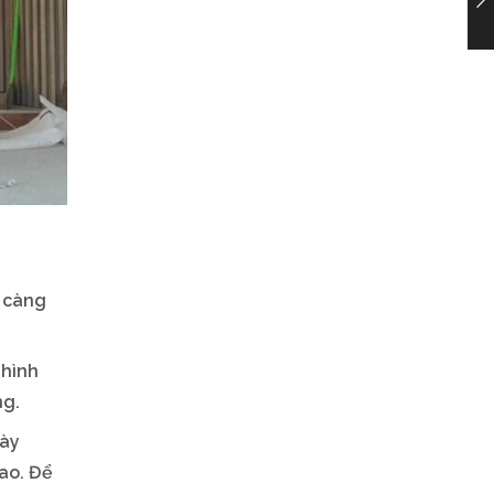
i càng
 hình
ng.
này
cao. Để