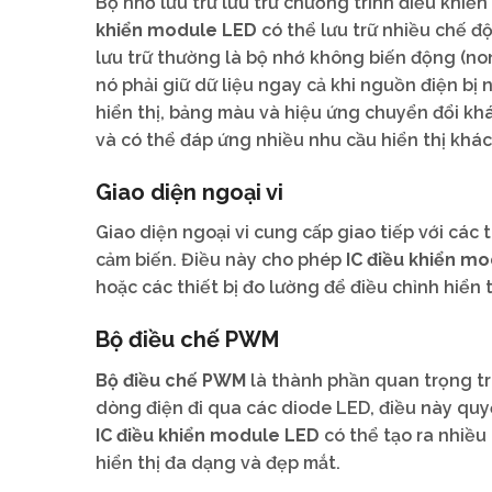
Bộ nhớ lưu trữ lưu trữ chương trình điều khiể
khiển module LED
có thể lưu trữ nhiều chế đ
lưu trữ thường là bộ nhớ không biến động (n
nó phải giữ dữ liệu ngay cả khi nguồn điện bị 
hiển thị, bảng màu và hiệu ứng chuyển đổi khá
và có thể đáp ứng nhiều nhu cầu hiển thị khác
Giao diện ngoại vi
Giao diện ngoại vi cung cấp giao tiếp với các
cảm biến. Điều này cho phép
IC điều khiển m
hoặc các thiết bị đo lường để điều chỉnh hiển 
Bộ điều chế PWM
Bộ điều chế PWM
là thành phần quan trọng t
dòng điện đi qua các diode LED, điều này quy
IC điều khiển module LED
có thể tạo ra nhiều
hiển thị đa dạng và đẹp mắt.