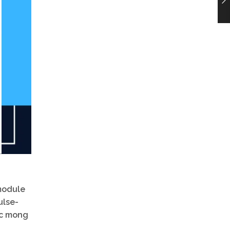
 module
ulse-
ắc mong