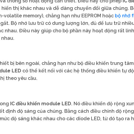
n và thông số hoạt động cần thiết. Điều này cho phép
IC đi
ộ hiển thị khác nhau và dễ dàng chuyển đổi giữa chúng. 
bộ nhớ f
on-volatile memory), chẳng hạn như EEPROM hoặc
ngắt. Bộ nhớ lưu trữ có dung lượng lớn, đủ để lưu trữ nhiề
c nhau. Điều này giúp cho bộ phần này hoạt động rất lin
 nhau.
 thiết bị bên ngoài, chẳng hạn như bộ điều khiển trung tâ
odule LED
có thể kết nối với các hệ thống điều khiển tự đ
thị theo yêu cầu.
rong
IC điều khiển module LED
. Nó điều khiển độ rộng xu
ết định độ sáng của chúng. Bằng cách điều chỉnh độ rộng
 mức độ sáng khác nhau cho các diode LED, từ đó tạo ra 