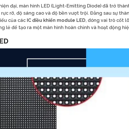
hiện đại, màn hình LED (Light-Emitting Diode) đã trở thàn
rực rỡ, độ sáng cao và độ bền vượt trội. Đằng sau sự thà
hiếu của các
IC điều khiển module LED
, đóng vai trò cốt l
ng lẻ để tạo ra một màn hình hoàn chỉnh và hoạt động hiệ
LED