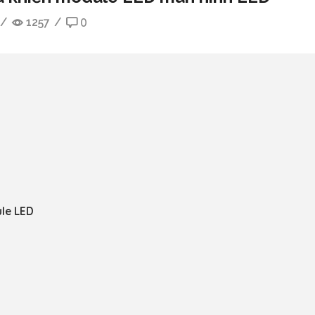
/
1257
/
0
ule LED