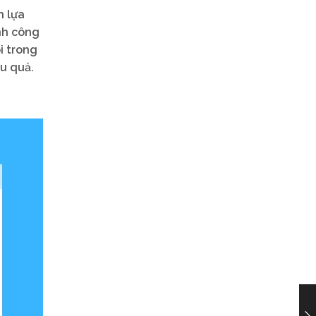
h lựa
nh công
õi trong
u quả.