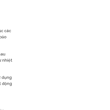
ặc các
 bảo
hau
ư nhiệt
sử dụng
ạt động