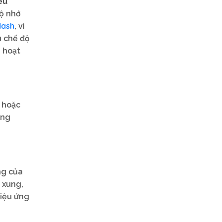
ều
Bộ nhớ
lash
, vì
u chế độ
h hoạt
m hoặc
ộng
ng của
 xung,
hiệu ứng