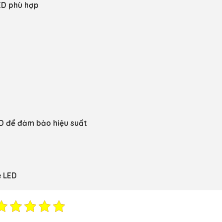
LED phù hợp
ED để đảm bảo hiệu suất
e LED