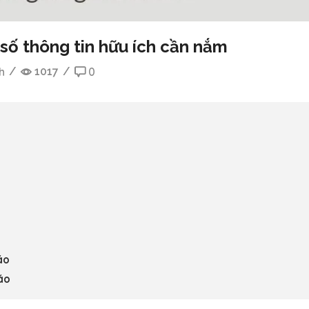
số thông tin hữu ích cần nắm
h
/
1017
/
0
áo
áo