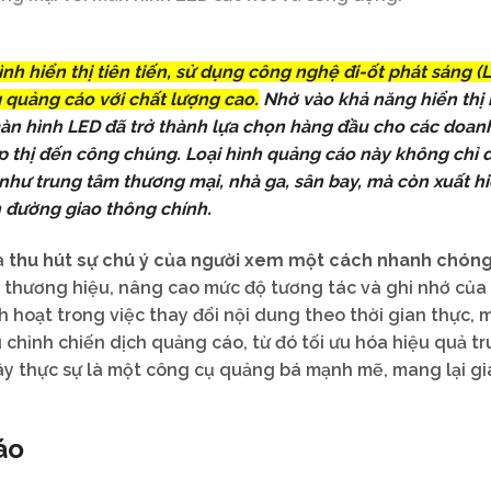
h hiển thị tiên tiến, sử dụng công nghệ đi-ốt phát sáng (
g quảng cáo với chất lượng cao.
Nhờ vào khả năng hiển thị r
màn hình LED đã trở thành lựa chọn hàng đầu cho các doan
ếp thị đến công chúng. Loại hình quảng cáo này không chỉ 
như trung tâm thương mại, nhà ga, sân bay, mà còn xuất hi
n đường giao thông chính.
à
thu hút sự chú ý của người xem một cách nhanh chóng
 thương hiệu, nâng cao mức độ tương tác và ghi nhớ của
h hoạt trong việc thay đổi nội dung theo thời gian thực, 
hỉnh chiến dịch quảng cáo, từ đó tối ưu hóa hiệu quả t
y thực sự là một công cụ quảng bá mạnh mẽ, mang lại giá 
áo