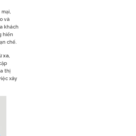
 mại,
ao và
ủa khách
g hiển
ạn chế.
ừ xa
,
cập
a thị
iệc xây