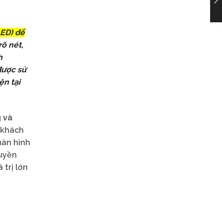
LED) để
õ nét,
h
được sử
ện tại
 và
 khách
màn hình
ruyền
trị lớn