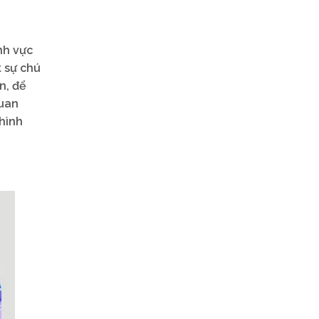
nh vực
t sự chú
n, để
quan
 hình