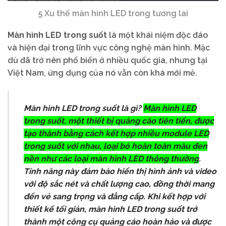
5 Xu thế màn hình LED trong tương lai
Màn hình LED trong suốt
là một khái niệm độc đáo
và hiện đại trong lĩnh vực công nghệ màn hình. Mặc
dù đã trở nên phổ biến ở nhiều quốc gia, nhưng tại
Việt Nam, ứng dụng của nó vẫn còn khá mới mẻ.
Màn hình LED trong suốt là gì?
Màn hình LED
trong suốt, một thiết bị quảng cáo tiên tiến, được
tạo thành bằng cách kết hợp nhiều module LED
trong suốt với nhau, loại bỏ hoàn toàn màu đen
nền như các loại màn hình LED thông thường
.
Tính năng này đảm bảo hiển thị hình ảnh và video
với độ sắc nét và chất lượng cao, đồng thời mang
đến vẻ sang trọng và đẳng cấp. Khi kết hợp với
thiết kế tối giản, màn hình LED trong suốt trở
thành một công cụ quảng cáo hoàn hảo và được