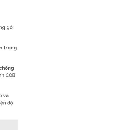
ng gói
n trong
 chống
ình COB
o va
iện độ