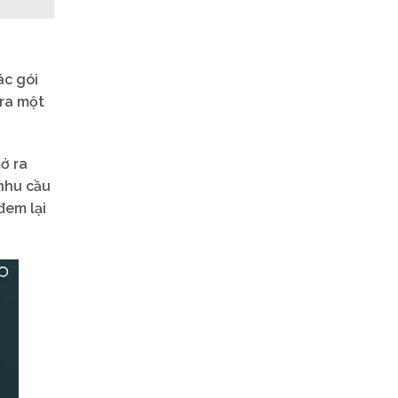
ác gói
 ra một
ở ra
 nhu cầu
đem lại