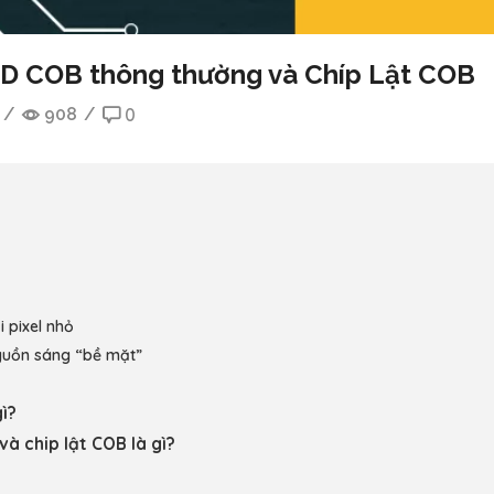
ED COB thông thường và Chíp Lật COB
/
908
/
0
B
 pixel nhỏ
guồn sáng “bề mặt”
ì?
và chip lật COB là gì?