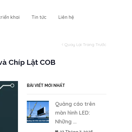
riển khai
Tin tức
Liên hệ
Quay Lại Trang Trước
và Chíp Lật COB
BÀI VIẾT MỚI NHẤT
Quảng cáo trên
màn hình LED:
Những ...