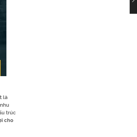
t là
 nhu
ấu trúc
ợi cho