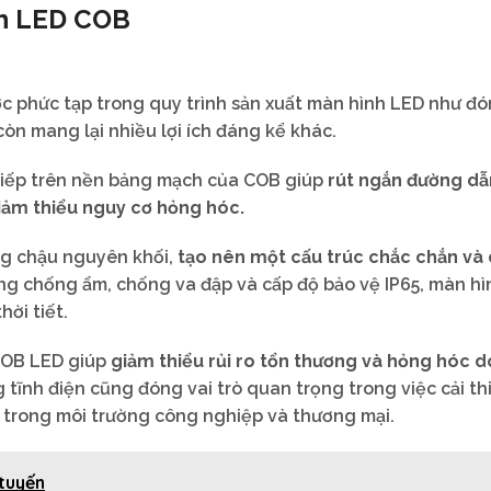
nh LED COB
c phức tạp trong quy trình sản xuất màn hình LED như đó
òn mang lại nhiều lợi ích đáng kể khác.
 tiếp trên nền bảng mạch của COB giúp
rút ngắn đường dẫ
giảm thiểu nguy cơ hỏng hóc.
g chậu nguyên khối,
tạo nên một cấu trúc chắc chắn và
ng chống ẩm, chống va đập và cấp độ bảo vệ IP65, màn h
hời tiết.
 COB LED giúp
giảm thiểu rủi ro tổn thương và hỏng hóc d
tĩnh điện cũng đóng vai trò quan trọng trong việc cải th
là trong môi trường công nghiệp và thương mại.
 tuyến