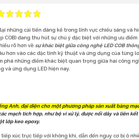
 những cải tiến đáng kể trong lĩnh vực chiếu sáng và hiể
ip COB) đang thu hút sự chú ý đặc biệt với những ưu điểm
 hiểu rõ hơn về
sự khác biệt giữa công nghệ LED COB thôn
sâu hơn vào các đặc tính kỹ thuật và ứng dụng của từng l
ám phá những điểm khác biệt quan trọng giữa hai công n
ng và ứng dụng LED hiện nay.
tiếng Anh, đại diện cho một phương pháp sản xuất bảng mạ
ác mạch tích hợp, như bộ vi xử lý, được nối dây và liên kết
ột lớp keo epoxy.
tiếp xúc trực tiếp với không khí, dẫn đến nguy cơ bị ô nh