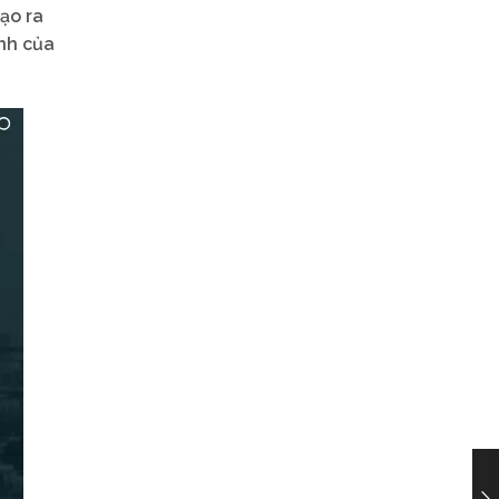
ạo ra
ịnh của