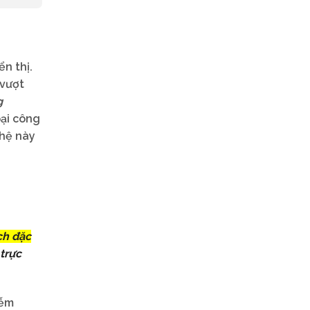
n thị.
 vượt
g
oại công
ghệ này
ch đặc
 trực
iễm