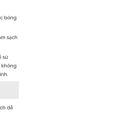
ác bóng
làm sạch
ể sử
ể không
ình.
ách dễ