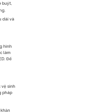
 buýt,
ng.
u dài và
g hình
ệc làm
ED. Để
 vệ sinh
ng pháp
 khăn