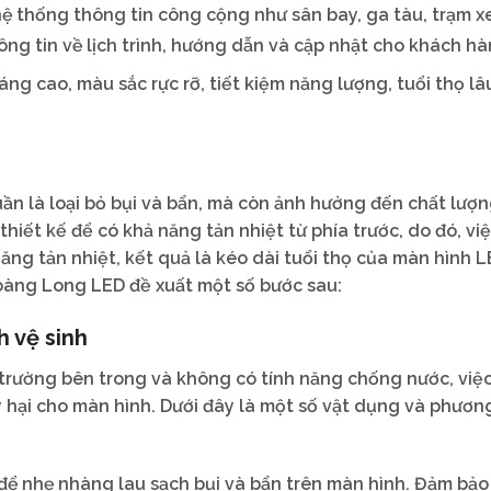
ệ thống thông tin công cộng như sân bay, ga tàu, trạm xe
g tin về lịch trình, hướng dẫn và cập nhật cho khách hà
ng cao, màu sắc rực rỡ, tiết kiệm năng lượng, tuổi thọ lâ
ần là loại bỏ bụi và bẩn, mà còn ảnh hưởng đến chất lượn
iết kế để có khả năng tản nhiệt từ phía trước, do đó, vi
ăng tản nhiệt, kết quả là kéo dài tuổi thọ của màn hình L
Hoàng Long LED đề xuất một số bước sau:
h vệ sinh
trường bên trong và không có tính năng chống nước, việc
y hại cho màn hình. Dưới đây là một số vật dụng và phươ
để nhẹ nhàng lau sạch bụi và bẩn trên màn hình. Đảm bảo