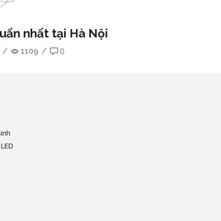
uẩn nhất tại Hà Nội
/
1109
/
0
sinh
h LED