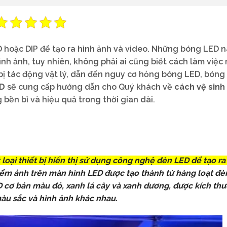
 hoặc DIP để tạo ra hình ảnh và video. Những bóng LED n
nh ảnh, tuy nhiên, không phải ai cũng biết cách làm việc
bị tác động vật lý, dẫn đến nguy cơ hỏng bóng LED, bóng 
ED
sẽ cung cấp hướng dẫn cho Quý khách về
cách vệ sin
ền bỉ và hiệu quả trong thời gian dài.
 loại thiết bị hiển thị sử dụng công nghệ đèn LED để tạo ra
ểm ảnh trên màn hình LED được tạo thành từ hàng loạt đè
 cơ bản màu đỏ, xanh lá cây và xanh dương, được kích thư
màu sắc và hình ảnh khác nhau.