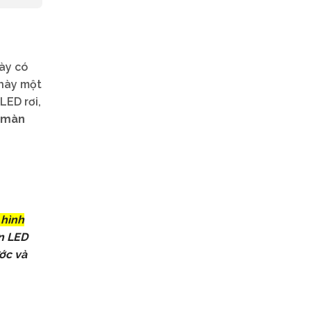
ày có
 này một
LED rơi,
h màn
 hình
n LED
ớc và