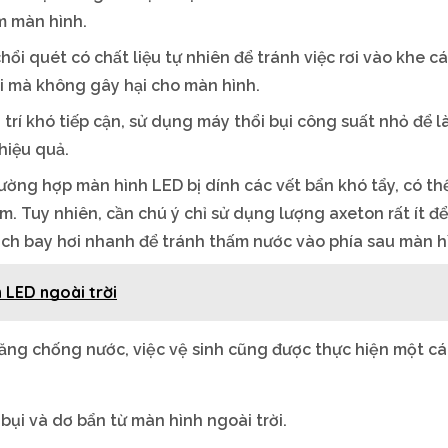
m màn hình.
ổi quét có chất liệu tự nhiên để tránh việc rơi vào khe c
ụi mà không gây hại cho màn hình.
trí khó tiếp cận, sử dụng máy thổi bụi công suất nhỏ để 
hiệu quả.
ường hợp màn hình LED bị dính các vết bẩn khó tẩy, có th
. Tuy nhiên, cần chú ý chỉ sử dụng lượng axeton rất ít đ
ch bay hơi nhanh để tránh thấm nước vào phía sau màn h
 LED ngoài trời
năng chống nước, việc vệ sinh cũng được thực hiện một c
bụi và dơ bẩn từ màn hình ngoài trời.