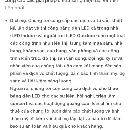
cung cấp các giải pháp chiếu sáng hiện đại và tiên
tiến nhất.
Dịch vụ:
Chúng tôi cung cấp các dịch vụ
tư vấn
,
thiết
kế
,
lắp đặt
và
thi công bảng đèn LED
cả
trong nhà
(
LED Indoor
) và
ngoài trời
(
LED Outdoor
) cho một loạt
các công trình như
siêu thị
,
trung tâm mua sắm
,
nhà
hàng
,
khách sạn
,
cửa hàng
,
văn phòng
và các công
trình
kiến trúc
,
đô thị
,
sân vận động
. Đội ngũ kỹ sư và
nhân viên của chúng tôi luôn cam kết mang đến sản
phẩm và dịch vụ chất lượng, đảm bảo tính thẩm mỹ, độ
sáng và tiết kiệm năng lượng.
Ngoài ra, chúng tôi còn cung cấp dịch vụ
cho thuê
bảng đèn LED
cho các
sự kiện
,
hội nghị
,
triển lãm
,
concert
và các hoạt động
quảng cáo
. Sản phẩm cho
thuê của chúng tôi luôn đảm bảo chất lượng và tính
thẩm mỹ, đi kèm với dịch vụ lắp đặt và bảo trì để đảm
bảo sự an toàn và hiệu quả cho khách hàng.