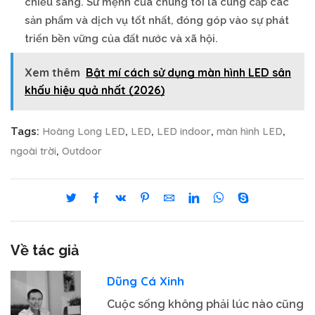
chiếu sáng. Sứ mệnh của chúng tôi là cung cấp các
sản phẩm và dịch vụ tốt nhất, đóng góp vào sự phát
triển bền vững của đất nước và xã hội.
Xem thêm
Bật mí cách sử dụng màn hình LED sân
khấu hiệu quả nhất (2026)
Hoàng Long LED
LED
LED indoor
màn hình LED
Tags:
,
,
,
,
ngoài trời
Outdoor
,
Về tác giả
Dũng Cá Xinh
Cuộc sống không phải lúc nào cũng