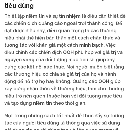
tiêu dùng
Thiết lập
niềm tin
và sự
tín nhiệm
là điều cần thiết để
các chiến dịch quảng cáo ngoài trời thành công. Để
đạt được điều này, điều quan trọng là các thương
hiệu phải thể hiện bản thân một cách
chân thực
và
tương tác
với khán giả một cách
minh bạch
. Việc
điều chỉnh các chiến dịch
OOH
phù hợp với
giá trị
và
nguyện vọng
của đối tượng mục tiêu sẽ giúp xây
dựng các kết nối
xác thực
. Mọi người muốn biết rằng
các thương hiệu có chia sẻ
giá trị
của họ và hành
động để hỗ trợ họ hay không. Quảng cáo
OOH
giúp
xây dựng
nhận thức về thương hiệu
, làm cho thương
hiệu trở nên
quen thuộc
hơn với đối tượng mục tiêu
và tạo dựng
niềm tin
theo thời gian.
Một trong những cách tốt nhất để thúc đẩy sự tương
tác của người tiêu dùng là thông qua việc sử dụng