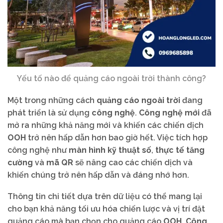
Yếu tố nào để quảng cáo ngoài trời thành công?
Một trong những cách
quảng cáo ngoài trời
đang
phát triển là sử dụng
công nghệ
.
Công nghệ mới
đã
mở ra những khả năng mới và khiến các chiến dịch
OOH
trở nên hấp dẫn hơn bao giờ hết. Việc tích hợp
công nghệ như
màn hình kỹ thuật số
,
thực tế tăng
cường
và
mã QR
sẽ nâng cao các chiến dịch và
khiến chúng trở nên hấp dẫn và đáng nhớ hơn.
Thông tin chi tiết dựa trên dữ liệu có thể mang lại
cho bạn khả năng tối ưu hóa chiến lược và vị trí đặt
quảng cáo mà bạn chọn cho quảng cáo
OOH
.
Công