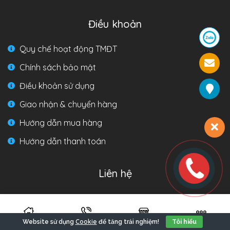
Điều khoản
Quy chế hoạt động TMĐT
Chính sách bảo mật
Điều khoản sử dụng
Giao nhận & chuyển hàng
Hướng dẫn mua hàng
Hướng dẫn thanh toán
Liên hệ
Hotline:
Miền Bắc: 0969.68.58.98
Cookie
Website sử dụng
để tăng trải nghiệm!
Tôi hiểu