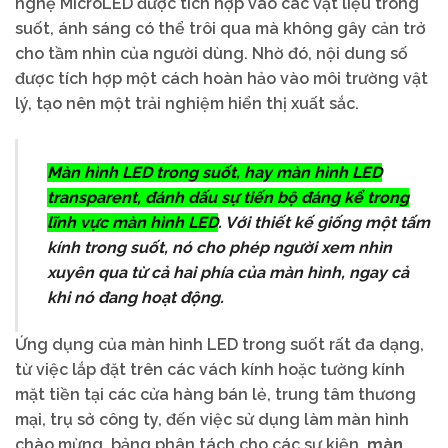
nghệ MicroLED được tích hợp vào các vật liệu trong
suốt, ánh sáng có thể trôi qua mà không gây cản trở
cho tầm nhìn của người dùng. Nhờ đó, nội dung số
được tích hợp một cách hoàn hảo vào môi trường vật
lý, tạo nên một trải nghiệm hiển thị xuất sắc.
Màn hình LED trong suố
t, hay màn hình LED
transparent, đánh dấu sự tiến bộ đáng kể trong
lĩnh vực màn hình LED
. Với thiết kế giống một tấm
kính trong suốt, nó cho phép người xem nhìn
xuyên qua từ cả hai phía của màn hình, ngay cả
khi nó đang hoạt động.
Ứng dụng của màn hình LED trong suốt rất đa dạng,
từ việc lắp đặt trên các vách kính hoặc tường kính
mặt tiền tại các cửa hàng bán lẻ, trung tâm thương
mại, trụ sở công ty, đến việc sử dụng làm màn hình
chào mừng, bảng phân tách cho các sự kiện,
màn