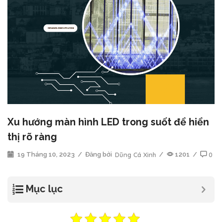
Xu hướng màn hình LED trong suốt để hiển
thị rõ ràng
19 Tháng 10, 2023
/
Đăng bởi
Dũng Cá Xinh
/
1201
/
0
Mục lục